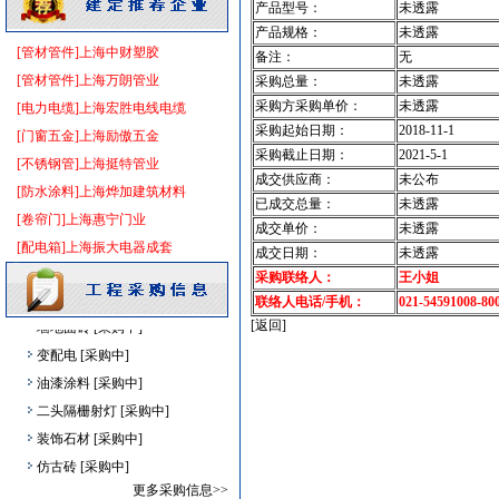
产品型号：
未透露
仪器仪表
[采购中]
产品规格：
未透露
油漆涂料
[采购中]
[管材管件]上海中财塑胶
备注：
无
光源灯具
[采购中]
[管材管件]上海万朗管业
采购总量：
未透露
变压器
[采购中]
采购方采购单价：
未透露
[电力电缆]上海宏胜电线电缆
成品楼梯
[采购中]
采购起始日期：
2018-11-1
[门窗五金]上海励傲五金
消防稳压泵
[采购中]
采购截止日期：
2021-5-1
[不锈钢管]上海挺特管业
成交供应商：
未公布
景观绿化
[采购中]
[防水涂料]上海烨加建筑材料
已成交总量：
未透露
仿古砖
[采购中]
[卷帘门]上海惠宁门业
成交单价：
未透露
保温材料
[采购中]
[配电箱]上海振大电器成套
成交日期：
未透露
电梯工程
[采购中]
采购联络人：
王小姐
消防稳压泵
[采购中]
联络人电话/手机：
021-54591008-80
墙地面砖
[采购中]
[返回]
变配电
[采购中]
油漆涂料
[采购中]
二头隔栅射灯
[采购中]
装饰石材
[采购中]
仿古砖
[采购中]
装饰石材
[采购中]
更多采购信息>>