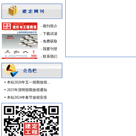
防静电地板
[采购中]
门窗玻璃
[采购中]
玻璃幕墙
[采购中]
-
期刊简介
稳压泵
[采购中]
-
下载试读
卫浴洁具
[采购中]
-
免费获取
防水防腐
[采购中]
-
我要刊登
石材木材
[采购中]
-
联系我们
石材木材
[采购中]
防水防腐
[采购中]
室内装修
[采购中]
外墙装饰
[采购中]
本站2026年五一假期放假...
消防火警
[采购中]
2025年清明假期放假通知
电线电缆
[采购中]
本站2024年春节放假安排
供水设备
[采购中]
防水防腐
[采购中]
水泵
[采购中]
油漆涂料
[采购中]
消防工程
[采购中]