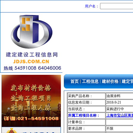
防水防腐
[采购中]
用户名：
水泵
[采购中]
油漆涂料
[采购中]
消防工程
[采购中]
消火栓
[采购中]
变配电
[采购中]
防雷接地
[采购中]
外墙装饰
[采购中]
铝合金系列推拉窗
[采购中]
吸顶灯
[采购中]
外墙装饰
[采购中]
|
|
|
首页
工程信息
建材价格
建定
墙地面砖
[采购中]
照明灯具
[采购中]
采购产品名称：
油漆涂料
PVC窗帘
[采购中]
信息发布日期：
2018-9-21
安全防范
[采购中]
当前状态：
采购进行中
变配电
[采购中]
所属工程项目名称：
上海市宝山区美罗
电线电缆
[采购中]
计量单位：
要求品牌：
不限
卫浴洁具
[采购中]