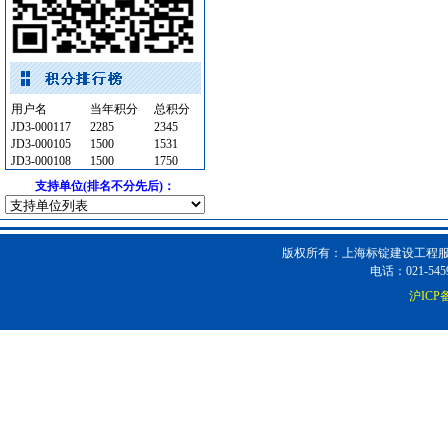
消火栓
[采购中]
变配电
[采购中]
防雷接地
[采购中]
外墙装饰
[采购中]
用户名
当年积分
总积分
铝合金系列推拉窗
[采购中]
JD3-000117
2285
2345
吸顶灯
[采购中]
JD3-000105
1500
1531
JD3-000108
1500
1750
外墙装饰
[采购中]
支持单位(排名不分先后)：
墙地面砖
[采购中]
照明灯具
[采购中]
PVC窗帘
[采购中]
版权所有：上海标锭建设工程服务
安全防范
[采购中]
电话：021-5459
变配电
[采购中]
沪ICP备
电线电缆
[采购中]
卫浴洁具
[采购中]
仪器仪表
[采购中]
油漆涂料
[采购中]
光源灯具
[采购中]
变压器
[采购中]