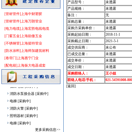
产品型号：
未透露
PVC窗帘
[采购中]
产品规格：
未透露
管材管件
[采购中]
[管材管件]上海中财塑胶
备注：
无
装修材料
[采购中]
[管材管件]上海万朗管业
采购总量：
未透露
重交沥青
[采购中]
采购方采购单价：
未透露
[电力电缆]上海宏胜电线电缆
滤毒式排风
[采购中]
采购起始日期：
2018-11-1
[门窗五金]上海励傲五金
电线电缆
[采购中]
采购截止日期：
2021-5-1
[不锈钢管]上海挺特管业
电线电缆
[采购中]
成交供应商：
未公布
[防水涂料]上海烨加建筑材料
已成交总量：
未透露
接头
[采购中]
[卷帘门]上海惠宁门业
成交单价：
未透露
给排水系统
[采购中]
[配电箱]上海振大电器成套
成交日期：
未透露
卫生洁具
[采购中]
采购联络人：
王小姐
吸顶灯
[采购中]
联络人电话/手机：
021-54591008-80
低压电器
[采购中]
[返回]
消防水泵接合器
[采购中]
电梯
[采购中]
消防火警
[采购中]
照明器材
[采购中]
电梯
[采购中]
楼宇设备智能系统
[采购中]
更多采购信息>>