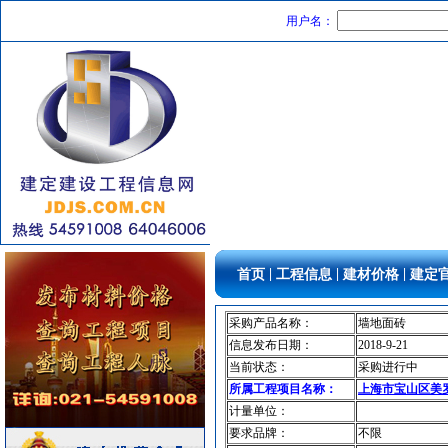
消防设施
[采购中]
用户名：
消防排烟
[采购中]
家具饰材
[采购中]
变配电
[采购中]
清洁式排风
[采购中]
卫浴洁具
[采购中]
筒灯
[采购中]
通风空调工程
[采购中]
防水防腐
[采购中]
室外排水
[采购中]
光源灯具
[采购中]
|
|
|
首页
工程信息
建材价格
建定
仿古砖
[采购中]
消防稳压泵
[采购中]
采购产品名称：
墙地面砖
高级地砖
[采购中]
信息发布日期：
2018-9-21
墙地面砖
[采购中]
当前状态：
采购进行中
复合木地板
[采购中]
所属工程项目名称：
上海市宝山区美罗
光源灯具
[采购中]
计量单位：
要求品牌：
不限
吸顶灯
[采购中]