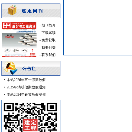
及各种防火器材
[采购中]
消火栓
[采购中]
阀门组件
[采购中]
-
期刊简介
筒灯
[采购中]
-
下载试读
消防器材
[采购中]
-
免费获取
火灾自动报警系统
[采购中]
-
我要刊登
防静电地板
[采购中]
-
联系我们
通风设备
[采购中]
给排水系统
[采购中]
火灾自动报警系统
[采购中]
日光灯
[采购中]
本站2026年五一假期放假...
低压电器
[采购中]
2025年清明假期放假通知
安全防范
[采购中]
本站2024年春节放假安排
照明器材
[采购中]
消防设施
[采购中]
消防排烟
[采购中]
家具饰材
[采购中]
变配电
[采购中]