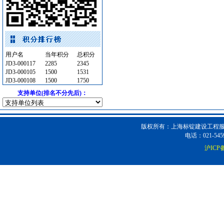
清洁式排风
[采购中]
卫浴洁具
[采购中]
筒灯
[采购中]
通风空调工程
[采购中]
用户名
当年积分
总积分
防水防腐
[采购中]
JD3-000117
2285
2345
室外排水
[采购中]
JD3-000105
1500
1531
JD3-000108
1500
1750
光源灯具
[采购中]
支持单位(排名不分先后)：
仿古砖
[采购中]
消防稳压泵
[采购中]
高级地砖
[采购中]
版权所有：上海标锭建设工程服务
墙地面砖
[采购中]
电话：021-5459
复合木地板
[采购中]
沪ICP备
光源灯具
[采购中]
吸顶灯
[采购中]
PVC窗帘
[采购中]
管材管件
[采购中]
装修材料
[采购中]
重交沥青
[采购中]