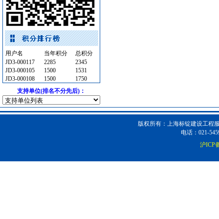
电气控制开关
[采购中]
楼宇设备智能系统
[采购中]
家具饰材
[采购中]
电线电缆
[采购中]
用户名
当年积分
总积分
防火阀
[采购中]
JD3-000117
2285
2345
JD3-000105
1500
1531
消防泵
[采购中]
JD3-000108
1500
1750
给排水阀门
[采购中]
支持单位(排名不分先后)：
低压电器
[采购中]
防雷接地
[采购中]
通风设备
[采购中]
版权所有：上海标锭建设工程服务
电话：021-5459
光源灯具
[采购中]
沪ICP备
光源灯具
[采购中]
电线电缆
[采购中]
外墙装饰
[采购中]
自动报警
[采购中]
筒灯
[采购中]
石材木材
[采购中]