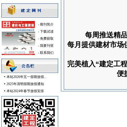
防火隔热
[采购中]
二头隔栅射灯
[采购中]
给排水系统
[采购中]
-
期刊简介
防静电地板
[采购中]
-
下载试读
每周推送精
变频给水设备
[采购中]
-
免费获取
低压电器
[采购中]
每月提供建材市场
-
我要刊登
消防火警
[采购中]
-
联系我们
安全防范
[采购中]
完美植入“建定工
阀门
[采购中]
灯盘
[采购中]
便
本站2026年五一假期放假...
重交沥青
[采购中]
2025年清明假期放假通知
墙地面砖
[采购中]
本站2024年春节放假安排
陶瓷制品油漆涂料
[采购中]
防雷接地
[采购中]
控制房
[采购中]
室内给排水
[采购中]
消声器
[采购中]
阀门组件
[采购中]