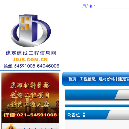
控制房
[采购中]
用户名：
室内给排水
[采购中]
消声器
[采购中]
阀门组件
[采购中]
电气控制开关
[采购中]
楼宇设备智能系统
[采购中]
家具饰材
[采购中]
电线电缆
[采购中]
防火阀
[采购中]
消防泵
[采购中]
给排水阀门
[采购中]
|
|
|
首页
工程信息
建材价格
建定
低压电器
[采购中]
防雷接地
[采购中]
通风设备
[采购中]
光源灯具
[采购中]
光源灯具
[采购中]
电线电缆
[采购中]
外墙装饰
[采购中]