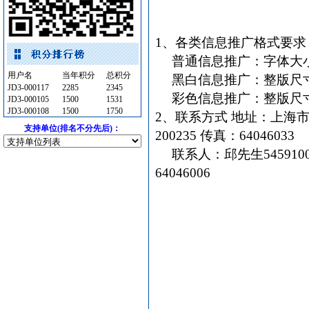
油漆涂料
[采购中]
消防工程
[采购中]
1、各类信息推广格式要求
照明灯具
[采购中]
普通信息推广：字体大小用
外墙装饰
[采购中]
用户名
当年积分
总积分
黑白信息推广：整版尺寸控制
墙地面砖
[采购中]
JD3-000117
2285
2345
彩色信息推广：整版尺寸控制
JD3-000105
1500
1531
变压器
[采购中]
JD3-000108
1500
1750
2、联系方式 地址：上海市
防水防腐
[采购中]
支持单位(排名不分先后)：
200235 传真：64046033
墙地面砖
[采购中]
联系人：邱先生54591008-8
室内装饰材料
[采购中]
64046006
灯具
[采购中]
防火隔热
[采购中]
配电箱
[采购中]
给排水系统
[采购中]
景观绿化
[采购中]
防水防腐
[采购中]
胡桃木
[采购中]
消防水泵接合器
[采购中]