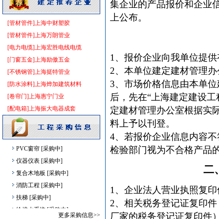
集企业的产品报价和企业
防水防腐
[采购中]
上公布。
胡桃木
[采购中]
[管材管件]上海中财塑胶
消防水泵接合器
[采购中]
[管材管件]上海万朗管业
日光灯
[采购中]
[电力电缆]上海宏胜电线电缆
1、报价企业向我单位提供
防雷接地
[采购中]
[门窗五金]上海励傲五金
2、本单位建定建材管理
室内给排水
[采购中]
[不锈钢管]上海挺特管业
3、市场价格信息由本单
水泵
[采购中]
[防水涂料]上海烨加建筑材料
园林设施
[采购中]
后，先在“上海建定建设工程信息
[卷帘门]上海惠宁门业
阀门
[采购中]
[配电箱]上海振大电器成套
定建材管理办公室根据实
防水材料
[采购中]
料上予以刊登。
筒灯
[采购中]
4、若报价企业信息内容
PVC窗帘
[采购中]
检验部门视为不合格产品
仪器仪表
[采购中]
二
复合木地板
[采购中]
消防工程
[采购中]
1、企业法人营业执照复
扶梯
[采购中]
2、相关税务登记证复印
给排水系统
[采购中]
厂家的税务登记证复印件
更多采购信息>>
卫生洁具
[采购中]