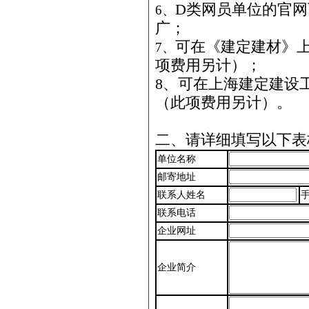
管材管件
[采购中]
D
类网员单位的官网
6、
防火隔热
[采购中]
广；
阀门
[采购中]
可在《建定建材》
7、
高级地砖
[采购中]
项费用另计）；
防水防腐
[采购中]
8、可在上海建定建设
高压电器
[采购中]
（此项费用另计）。
二、请详细填写以下表
单位名称
邮寄地址
联系人姓名
手
联系电话
企业
网址
企业
简介