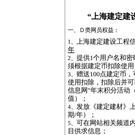
日光灯
[采购中]
防雷接地
[采购中]
“上海建定建
室内给排水
[采购中]
水泵
[采购中]
一、Ｄ类网员权益：
园林设施
[采购中]
阀门
[采购中]
上海建定建设工程
1、
防水材料
[采购中]
年
筒灯
[采购中]
提供
1
个用户名和密
2、
PVC窗帘
[采购中]
须根据建定币扣除使用
仪器仪表
[采购中]
赠送
100
点建定币，
3、
复合木地板
[采购中]
使用扣除，扣除后并可
消防工程
[采购中]
信息网
"
年末积分活动
扶梯
[采购中]
值）；
给排水系统
[采购中]
发放《建定建材》
卫生洁具
[采购中]
4、
电气控制开关
[采购中]
期
/
年）；
陶瓷制品洁净空调
[采购中]
可在网站相关频道
5、
低压电器
[采购中]
目供求信息；