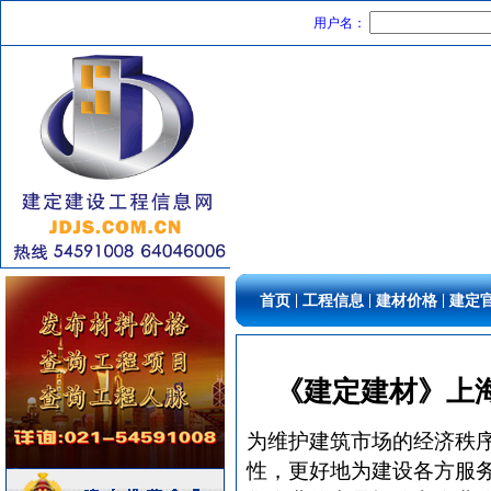
加气混凝土砌块
[采购中]
用户名：
变配电
[采购中]
石材木材
[采购中]
装饰石材
[采购中]
油漆涂料
[采购中]
消防工程
[采购中]
照明灯具
[采购中]
外墙装饰
[采购中]
墙地面砖
[采购中]
变压器
[采购中]
防水防腐
[采购中]
|
|
|
首页
工程信息
建材价格
建定
墙地面砖
[采购中]
室内装饰材料
[采购中]
灯具
[采购中]
《建定建材》上
防火隔热
[采购中]
配电箱
[采购中]
为维护建筑市场的经济秩
给排水系统
[采购中]
性，更好地为建设各方服
景观绿化
[采购中]