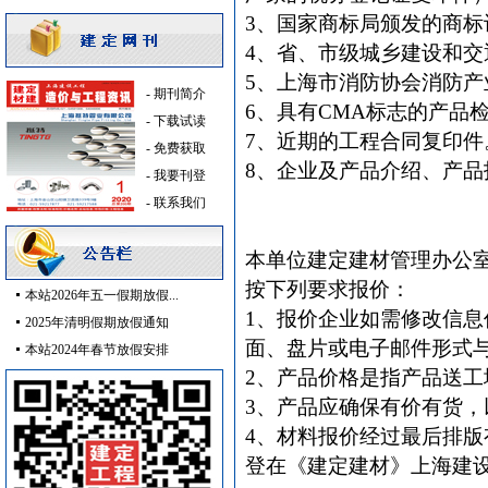
3、国家商标局颁发的商标
电气控制开关
[采购中]
4、省、市级城乡建设和
陶瓷制品洁净空调
[采购中]
低压电器
[采购中]
5、上海市消防协会消防
-
期刊简介
管材管件
[采购中]
6、具有CMA标志的产品
-
下载试读
防火隔热
[采购中]
7、近期的工程合同复印件
-
免费获取
阀门
[采购中]
8、企业及产品介绍、产品
-
我要刊登
高级地砖
[采购中]
-
联系我们
防水防腐
[采购中]
高压电器
[采购中]
本单位建定建材管理办公
防静电地板
[采购中]
按下列要求报价：
本站2026年五一假期放假...
园林设施
[采购中]
1、报价企业如需修改信息
2025年清明假期放假通知
商品混凝土
[采购中]
面、盘片或电子邮件形式
本站2024年春节放假安排
及各种防火器材
[采购中]
2、产品价格是指产品送
家具饰材
[采购中]
3、产品应确保有价有货
加气混凝土砌块
[采购中]
变配电
[采购中]
4、材料报价经过最后排
石材木材
[采购中]
登在《建定建材》上海建
装饰石材
[采购中]