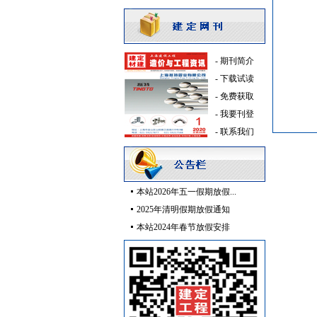
门窗玻璃
[采购中]
管材管件
[采购中]
陶瓷制品
[采购中]
室内装修
[采购中]
-
期刊简介
铝合金门窗
[采购中]
-
下载试读
供水设备
[采购中]
-
免费获取
外墙装饰
[采购中]
-
我要刊登
石材木材
[采购中]
-
联系我们
室内给排水
[采购中]
变配电
[采购中]
仪器仪表
[采购中]
本站2026年五一假期放假...
乳化沥青
[采购中]
2025年清明假期放假通知
火灾自动报警系统
[采购中]
本站2024年春节放假安排
仪器仪表
[采购中]
防雷接地
[采购中]
室外排水
[采购中]
管材管件
[采购中]
玻璃幕墙
[采购中]