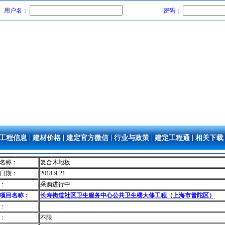
用户名：
密码：
|
|
|
|
|
工程信息
建材价格
建定官方微信
行业与政策
建定工程通
相关下载
名称：
复合木地板
日期：
2018-9-21
：
采购进行中
项目名称：
长寿街道社区卫生服务中心公共卫生楼大修工程（上海市普陀区）
：
：
不限