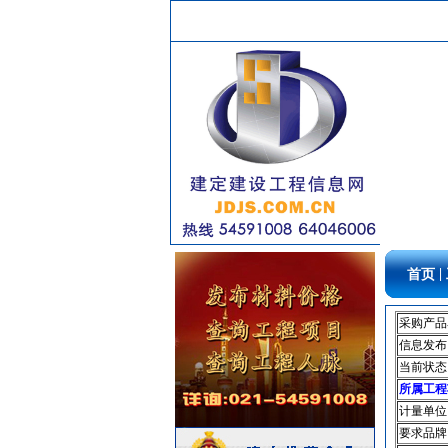
防雷接地
[采购中]
室外排水
[采购中]
管材管件
[采购中]
玻璃幕墙
[采购中]
门窗玻璃
[采购中]
空调设备
[采购中]
防雷接地
[采购中]
简单装修
[采购中]
给排水阀门
[采购中]
筒灯
[采购中]
压路机
[采购中]
|
首页
给排水系统
[采购中]
筒灯
[采购中]
采购产品
书桌家具景观绿化
[采购中]
信息发布
消防系统
[采购中]
当前状态
电梯工程
[采购中]
所属工程
墙地面砖
[采购中]
计量单位
及各种防火器材
[采购中]
要求品牌