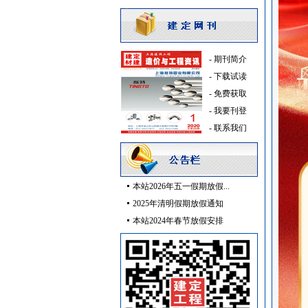
石材木材
[采购中]
仪器仪表
[采购中]
门窗玻璃
[采购中]
水泵
[采购中]
-
期刊简介
阀门组件
[采购中]
-
下载试读
防水防腐
[采购中]
-
免费获取
防水防腐
[采购中]
-
我要刊登
成品楼梯
[采购中]
-
联系我们
防排烟通风系统
[采购中]
墙地面砖
[采购中]
稳压泵
[采购中]
本站2026年五一假期放假...
外墙装饰
[采购中]
2025年清明假期放假通知
油漆涂料
[采购中]
本站2024年春节放假安排
光源灯具
[采购中]
强弱电设施
[采购中]
防雷接地
[采购中]
电线电缆
[采购中]
防雷接地
[采购中]