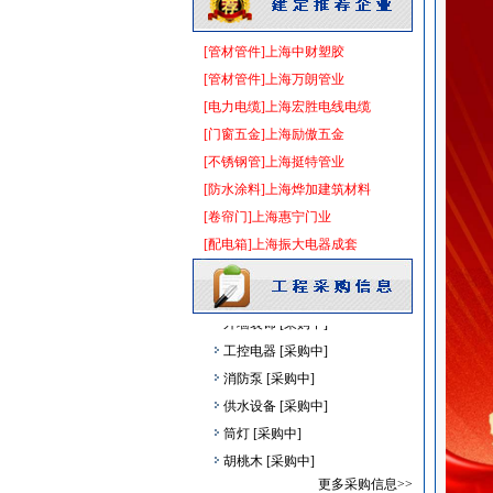
管材管件
[采购中]
扶梯
[采购中]
[管材管件]上海中财塑胶
钢材
[采购中]
[管材管件]上海万朗管业
油漆涂料
[采购中]
[电力电缆]上海宏胜电线电缆
防雷接地
[采购中]
[门窗五金]上海励傲五金
阀门
[采购中]
[不锈钢管]上海挺特管业
胡桃木
[采购中]
[防水涂料]上海烨加建筑材料
室内给排水
[采购中]
[卷帘门]上海惠宁门业
PVC窗帘
[采购中]
[配电箱]上海振大电器成套
消防稳压泵
[采购中]
卫生洁具
[采购中]
外墙装饰
[采购中]
工控电器
[采购中]
消防泵
[采购中]
供水设备
[采购中]
筒灯
[采购中]
胡桃木
[采购中]
室内给排水
[采购中]
更多采购信息>>