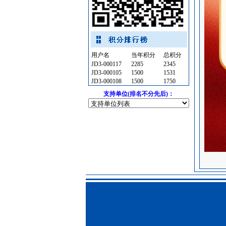
陶瓷制品
[采购中]
家具饰材
[采购中]
保温材料
[采购中]
油漆涂料
[采购中]
用户名
外墙装饰
[采购中]
当年积分
总积分
JD3-000117
2285
2345
变压器
[采购中]
JD3-000105
1500
1531
电线电缆
[采购中]
JD3-000108
1500
1750
阀门
[采购中]
支持单位(排名不分先后)：
空调设备
[采购中]
变配电
[采购中]
低压电器
[采购中]
供水设备
[采购中]
火灾自动报警系统
[采购中]
光源灯具
[采购中]
管材管件
[采购中]
扶梯
[采购中]
钢材
[采购中]
油漆涂料
[采购中]