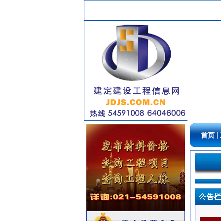
强弱电设施
[采购中]
防雷接地
[采购中]
电线电缆
[采购中]
防雷接地
[采购中]
陶瓷制品
[采购中]
家具饰材
[采购中]
保温材料
[采购中]
油漆涂料
[采购中]
外墙装饰
[采购中]
变压器
[采购中]
电线电缆
[采购中]
|
首页
阀门
[采购中]
空调设备
[采购中]
变配电
[采购中]
低压电器
[采购中]
供水设备
[采购中]
火灾自动报警系统
[采购中]
光源灯具
[采购中]