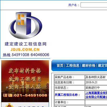
书桌家具景观绿化
[采购中]
用户名：
变压器
[采购中]
陶瓷制品
[采购中]
低压配电房
[采购中]
石材木材
[采购中]
乳化沥青
[采购中]
安全防范
[采购中]
给排水阀门
[采购中]
通风设备
[采购中]
二头隔栅射灯
[采购中]
低压电器
[采购中]
|
|
|
首页
工程信息
建材价格
建定
电线电缆
[采购中]
筒灯
[采购中]
采购产品名称：
及各种防火器材
防水防腐
[采购中]
信息发布日期：
2018-9-21
给排水管件
[采购中]
当前状态：
采购进行中
泵房
[采购中]
上海莫颖置业有
所属工程项目名称：
pvc-u排水管
[采购中]
业有限公司配建
计量单位：
空调设备
[采购中]