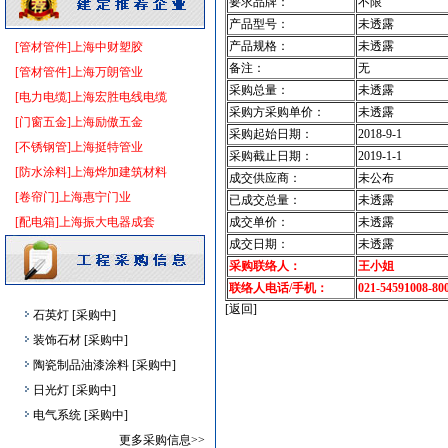
要求品牌：
不限
防静电地板
[采购中]
产品型号：
未透露
景观绿化
[采购中]
产品规格：
未透露
[管材管件]上海中财塑胶
消防设施
[采购中]
备注：
无
[管材管件]上海万朗管业
防雷接地
[采购中]
采购总量：
未透露
[电力电缆]上海宏胜电线电缆
铝扣版
[采购中]
采购方采购单价：
未透露
[门窗五金]上海励傲五金
灯盘
[采购中]
采购起始日期：
2018-9-1
[不锈钢管]上海挺特管业
采购截止日期：
2019-1-1
书桌家具景观绿化
[采购中]
[防水涂料]上海烨加建筑材料
成交供应商：
未公布
成品楼梯
[采购中]
[卷帘门]上海惠宁门业
已成交总量：
未透露
低压电器
[采购中]
[配电箱]上海振大电器成套
成交单价：
未透露
仪器仪表
[采购中]
成交日期：
未透露
景观绿化
[采购中]
采购联络人：
王小姐
消声器
[采购中]
联络人电话/手机：
021-54591008-80
石英灯
[采购中]
[返回]
装饰石材
[采购中]
陶瓷制品油漆涂料
[采购中]
日光灯
[采购中]
电气系统
[采购中]
墙地面砖
[采购中]
更多采购信息>>