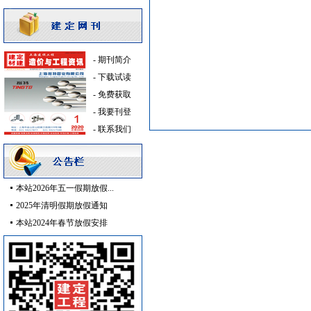
给排水系统
[采购中]
复合木地板
[采购中]
供水设备
[采购中]
石材木材
[采购中]
-
期刊简介
电梯工程
[采购中]
-
下载试读
开关
[采购中]
-
免费获取
筒灯
[采购中]
-
我要刊登
复合木地板
[采购中]
-
联系我们
照明灯具
[采购中]
防水防腐
[采购中]
仿古砖
[采购中]
本站2026年五一假期放假...
防静电地板
[采购中]
2025年清明假期放假通知
电梯工程
[采购中]
本站2024年春节放假安排
防水防腐
[采购中]
书桌家具景观绿化
[采购中]
变压器
[采购中]
陶瓷制品
[采购中]
低压配电房
[采购中]