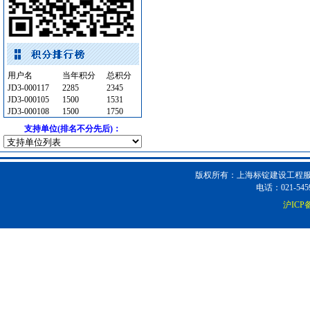
石材木材
[采购中]
乳化沥青
[采购中]
安全防范
[采购中]
给排水阀门
[采购中]
用户名
当年积分
总积分
通风设备
[采购中]
JD3-000117
2285
2345
二头隔栅射灯
[采购中]
JD3-000105
1500
1531
JD3-000108
1500
1750
低压电器
[采购中]
支持单位(排名不分先后)：
电线电缆
[采购中]
筒灯
[采购中]
防水防腐
[采购中]
版权所有：上海标锭建设工程服务
给排水管件
[采购中]
电话：021-5459
泵房
[采购中]
沪ICP备
pvc-u排水管
[采购中]
空调设备
[采购中]
防静电地板
[采购中]
景观绿化
[采购中]
消防设施
[采购中]
防雷接地
[采购中]