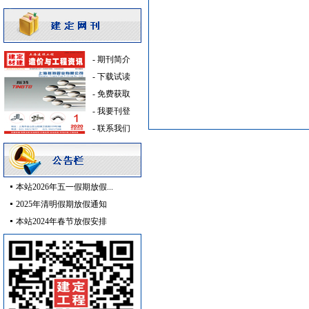
内外墙装饰材料
[采购中]
门窗玻璃
[采购中]
低压电器
[采购中]
-
期刊简介
泵房
[采购中]
-
下载试读
室内装修
[采购中]
-
免费获取
外墙装饰
[采购中]
-
我要刊登
消防稳压泵
[采购中]
-
联系我们
水泵房
[采购中]
卫浴洁具
[采购中]
仪器仪表
[采购中]
阀门组件
[采购中]
本站2026年五一假期放假...
管材管件
[采购中]
2025年清明假期放假通知
照明灯具
[采购中]
本站2024年春节放假安排
二头隔栅射灯
[采购中]
铝扣版
[采购中]
开关插座
[采购中]
低压电器
[采购中]
墙地面砖
[采购中]