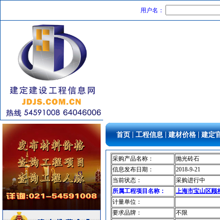
铝扣版
[采购中]
用户名：
开关插座
[采购中]
低压电器
[采购中]
墙地面砖
[采购中]
消防工程
[采购中]
水泵
[采购中]
消防稳压泵
[采购中]
筒灯
[采购中]
电器开关
[采购中]
二头隔栅射灯
[采购中]
防火隔热
[采购中]
|
|
|
首页
工程信息
建材价格
建定
卫生洁具
[采购中]
防水防腐
[采购中]
采购产品名称：
抛光砖石
门窗玻璃
[采购中]
信息发布日期：
2018-9-21
通信光缆
[采购中]
当前状态：
采购进行中
墙地面砖
[采购中]
所属工程项目名称：
上海市宝山区顾村
计量单位：
日光灯
[采购中]
要求品牌：
不限
阀门组件
[采购中]