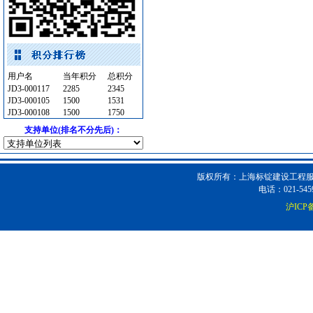
消防工程
[采购中]
水泵
[采购中]
消防稳压泵
[采购中]
筒灯
[采购中]
用户名
当年积分
总积分
电器开关
[采购中]
JD3-000117
2285
2345
JD3-000105
二头隔栅射灯
1500
[采购中]
1531
JD3-000108
1500
1750
防火隔热
[采购中]
支持单位(排名不分先后)：
卫生洁具
[采购中]
防水防腐
[采购中]
门窗玻璃
[采购中]
版权所有：上海标锭建设工程服务
通信光缆
[采购中]
电话：021-5459
墙地面砖
[采购中]
沪ICP备
日光灯
[采购中]
阀门组件
[采购中]
卫浴洁具
[采购中]
装饰石材
[采购中]
石材木材
[采购中]
灯盘
[采购中]