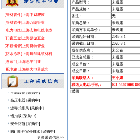
产品型号：
未透露
卫浴洁具
[采购中]
产品规格：
未透露
装饰石材
[采购中]
[管材管件]上海中财塑胶
备注：
无
石材木材
[采购中]
[管材管件]上海万朗管业
采购总量：
未透露
灯盘
[采购中]
采购方采购单价：
未透露
[电力电缆]上海宏胜电线电缆
水泵
[采购中]
采购起始日期：
2019-3-1
[门窗五金]上海励傲五金
采购截止日期：
2020-8-1
消防器材
[采购中]
[不锈钢管]上海挺特管业
成交供应商：
未公布
安全防范
[采购中]
[防水涂料]上海烨加建筑材料
已成交总量：
未透露
稳压泵
[采购中]
[卷帘门]上海惠宁门业
成交单价：
未透露
防水防腐
[采购中]
[配电箱]上海振大电器成套
成交日期：
未透露
变配电
[采购中]
采购联络人：
王小姐
空调设备
[采购中]
联络人电话/手机：
021-54591008-80
空调设备
[采购中]
[返回]
高压电器
[采购中]
滤毒式排风
[采购中]
铝扣版
[采购中]
安全防范
[采购中]
阀门组件室外排水
[采购中]
高级地砖
[采购中]
更多采购信息>>