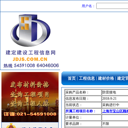
用户名：
玻璃幕墙
[采购中]
低压电器
[采购中]
筒灯
[采购中]
油漆涂料
[采购中]
管材管件
[采购中]
阀门组件
[采购中]
阀门组件
[采购中]
变频给水设备
[采购中]
卫浴洁具
[采购中]
简单装修
[采购中]
卫浴洁具
[采购中]
|
|
|
首页
工程信息
建材价格
建定
低压电器
[采购中]
泵房
[采购中]
采购产品名称：
防雷接地
信息发布日期：
2018-9-21
陶瓷制品洁净空调
[采购中]
当前状态：
采购进行中
阀门组件室外排水等
[采购中]
所属工程项目名称：
上海市宝山区顾村
变压器
[采购中]
计量单位：
二头隔栅射灯
[采购中]
要求品牌：
不限
油漆涂料
[采购中]