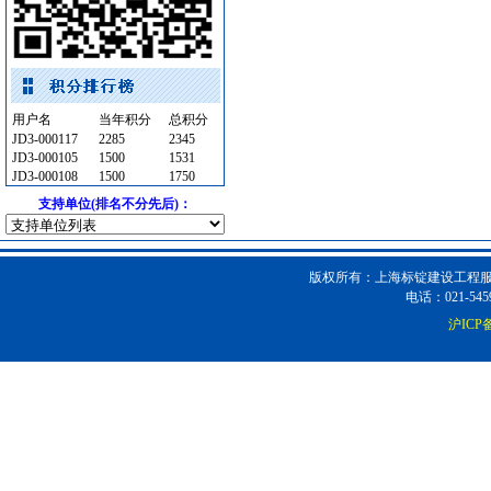
油漆涂料
[采购中]
管材管件
[采购中]
阀门组件
[采购中]
阀门组件
[采购中]
变频给水设备
[采购中]
用户名
当年积分
总积分
JD3-000117
2285
2345
卫浴洁具
[采购中]
JD3-000105
1500
1531
简单装修
[采购中]
JD3-000108
1500
1750
卫浴洁具
[采购中]
支持单位(排名不分先后)：
低压电器
[采购中]
泵房
[采购中]
陶瓷制品洁净空调
[采购中]
版权所有：上海标锭建设工程服务
电话：021-5459
阀门组件室外排水等
[采购中]
沪ICP备
变压器
[采购中]
二头隔栅射灯
[采购中]
油漆涂料
[采购中]
电气管线
[采购中]
防雷接地
[采购中]
书桌家具景观绿化
[采购中]