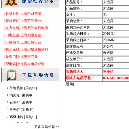
产品型号：
未透露
电气管线
[采购中]
产品规格：
未透露
[管材管件]上海中财塑胶
防雷接地
[采购中]
备注：
无
[管材管件]上海万朗管业
采购总量：
未透露
书桌家具景观绿化
[采购中]
采购方采购单价：
未透露
[电力电缆]上海宏胜电线电缆
室外排水
[采购中]
采购起始日期：
2019-3-1
[门窗五金]上海励傲五金
加气混凝土砌块
[采购中]
采购截止日期：
2020-8-1
[不锈钢管]上海挺特管业
阀门组件室外排水
[采购中]
成交供应商：
未公布
[防水涂料]上海烨加建筑材料
消防稳压泵
[采购中]
已成交总量：
未透露
[卷帘门]上海惠宁门业
墙地面砖
[采购中]
成交单价：
未透露
[配电箱]上海振大电器成套
防静电地板
[采购中]
成交日期：
未透露
电梯
[采购中]
采购联络人：
王小姐
联络人电话/手机：
021-54591008-80
消防稳压泵
[采购中]
[返回]
外墙装饰
[采购中]
消火栓
[采购中]
石英灯
[采购中]
日光灯
[采购中]
高级地砖
[采购中]
绿化苗木
[采购中]
更多采购信息>>