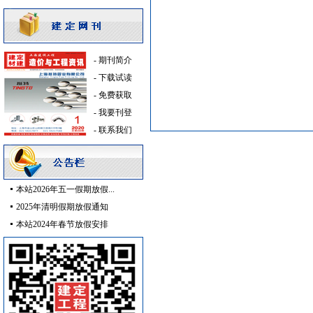
给排水系统
[采购中]
滤毒式排风
[采购中]
低压电器
[采购中]
电器开关
[采购中]
-
期刊简介
防雷接地
[采购中]
-
下载试读
供水设备
[采购中]
-
免费获取
变配电
[采购中]
-
我要刊登
安全防范
[采购中]
-
联系我们
钢质防火门
[采购中]
变配电
[采购中]
水龙头
[采购中]
本站2026年五一假期放假...
防雷接地
[采购中]
2025年清明假期放假通知
标线
[采购中]
本站2024年春节放假安排
高级地砖
[采购中]
成品楼梯
[采购中]
玻璃幕墙
[采购中]
低压电器
[采购中]
筒灯
[采购中]