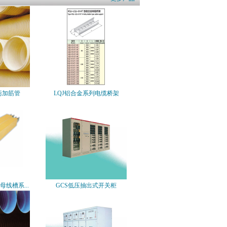
污加筋管
LQJ铝合金系列电缆桥架
母线槽系...
GCS低压抽出式开关柜