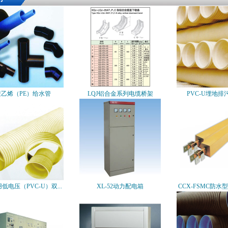
聚乙烯（PE）给水管
LQJ铝合金系列电缆桥架
PVC-U埋地排
低电压（PVC-U）双...
XL-52动力配电箱
CCX-FSMC防水型