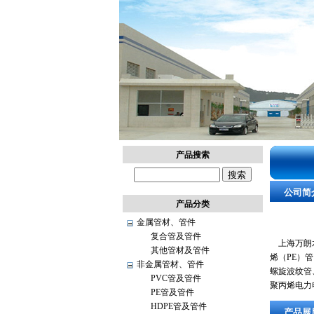
上
产品搜索
海
建
公司简
定
产品分类
建
金属管材、管件
设
复合管及管件
工
上海万朗水
其他管材及管件
程
烯（PE）
非金属管材、管件
信
螺旋波纹管
PVC管及管件
息
聚丙烯电力电
PE管及管件
网
HDPE管及管件
产品展