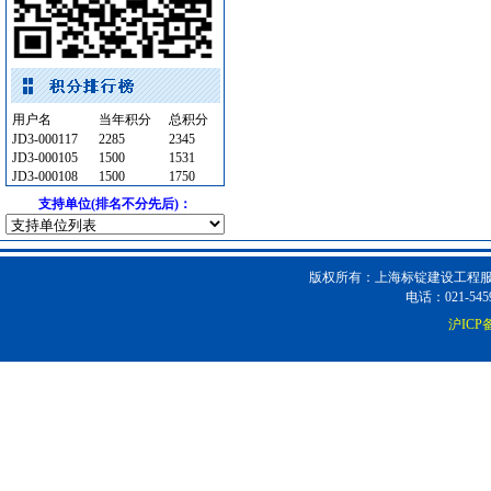
防水防腐
[采购中]
筒灯
[采购中]
水泵
[采购中]
高级地砖
[采购中]
用户名
当年积分
总积分
内外墙装饰材料
[采购中]
JD3-000117
2285
2345
墙地面砖
[采购中]
JD3-000105
1500
1531
JD3-000108
1500
1750
低压电器
[采购中]
支持单位(排名不分先后)：
墙地面砖
[采购中]
水泵
[采购中]
电气控制开关
[采购中]
版权所有：上海标锭建设工程服务
消火栓系统
[采购中]
电话：021-5459
给排水阀门
[采购中]
沪ICP备
墙地面砖
[采购中]
石材木材
[采购中]
阀门组件
[采购中]
阀门组件
[采购中]
照明灯具
[采购中]
复合木地板
[采购中]