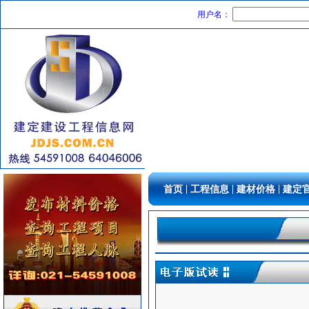
防火阀
[采购中]
用户名：
装饰石材
[采购中]
防雷接地
[采购中]
路标
[采购中]
防水防腐
[采购中]
筒灯
[采购中]
水泵
[采购中]
高级地砖
[采购中]
内外墙装饰材料
[采购中]
墙地面砖
[采购中]
低压电器
[采购中]
|
|
|
首页
工程信息
建材价格
建定
墙地面砖
[采购中]
水泵
[采购中]
电气控制开关
[采购中]
消火栓系统
[采购中]
给排水阀门
[采购中]
墙地面砖
[采购中]
石材木材
[采购中]