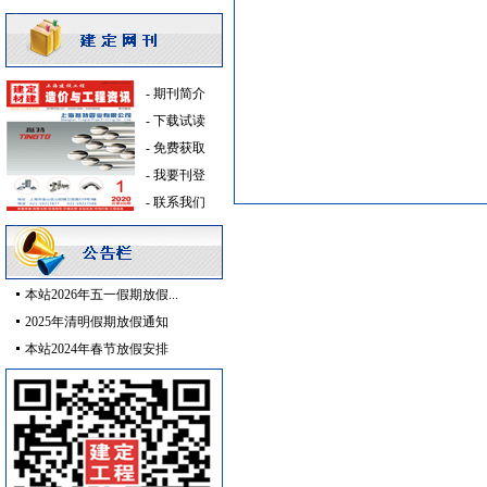
高级地砖
[采购中]
隔汽层材料
[采购中]
油漆涂料
[采购中]
-
期刊简介
陶瓷制品
[采购中]
-
下载试读
安全防范
[采购中]
-
免费获取
通风设备
[采购中]
-
我要刊登
稳压泵
[采购中]
-
联系我们
门窗玻璃
[采购中]
变配电
[采购中]
空调设备
[采购中]
灯盘
[采购中]
本站2026年五一假期放假...
室内给排水
[采购中]
2025年清明假期放假通知
高
[采购中]
本站2024年春节放假安排
防水防腐
[采购中]
防火阀
[采购中]
装饰石材
[采购中]
防雷接地
[采购中]
路标
[采购中]