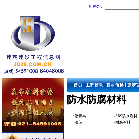
用户名：
陶瓷制品
[采购中]
玻璃幕墙
[采购中]
卫生洁具
[采购中]
|
|
|
首页
工程信息
建材价格
建定
低压配电柜
[采购中]
防水防腐材料
消防设施
[采购中]
景观绿化
[采购中]
空调设备
[采购中]
沥青类
SBS防水卷材
吸顶灯
[采购中]
油毡
耐腐涂料
复合木地板
[采购中]
阀门
[采购中]