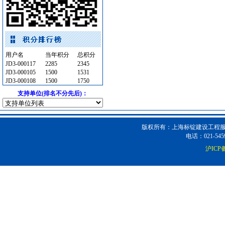
低压电器
[采购中]
装饰石材
[采购中]
低压电器
[采购中]
仪器仪表
[采购中]
用户名
当年积分
总积分
陶瓷制品
[采购中]
JD3-000117
2285
2345
JD3-000105
1500
1531
玻璃幕墙
[采购中]
JD3-000108
1500
1750
卫生洁具
[采购中]
支持单位(排名不分先后)：
低压配电柜
[采购中]
消防设施
[采购中]
景观绿化
[采购中]
版权所有：上海标锭建设工程服务
电话：021-5459
空调设备
[采购中]
沪ICP备
吸顶灯
[采购中]
复合木地板
[采购中]
阀门
[采购中]
给排水系统
[采购中]
卫生洁具
[采购中]
外墙装饰
[采购中]
筒灯
[采购中]