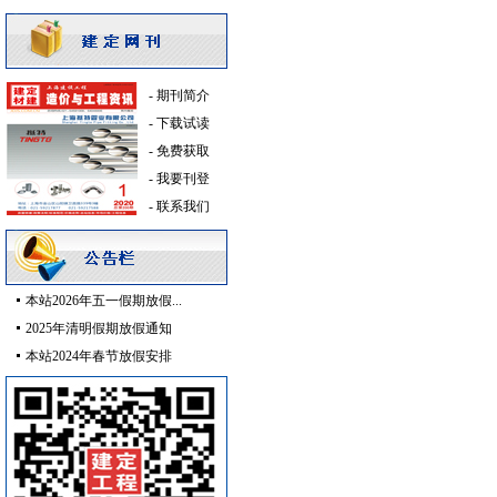
线槽线管
[采购中]
阀门
[采购中]
水泵
[采购中]
-
期刊简介
铝扣板天花
[采购中]
-
下载试读
日光灯
[采购中]
-
免费获取
防雷接地
[采购中]
-
我要刊登
给排水管件
[采购中]
-
联系我们
防雷接地
[采购中]
照明灯具
[采购中]
强弱电设施
[采购中]
玻璃幕墙
[采购中]
本站2026年五一假期放假...
电器开关
[采购中]
2025年清明假期放假通知
油漆涂料
[采购中]
本站2024年春节放假安排
给排水阀门
[采购中]
供水设备
[采购中]
外墙装饰
[采购中]
防雷接地
[采购中]
低压电器
[采购中]