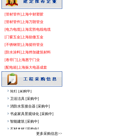
给排水系统
[采购中]
卫生洁具
[采购中]
[管材管件]上海中财塑胶
外墙装饰
[采购中]
[管材管件]上海万朗管业
筒灯
[采购中]
[电力电缆]上海宏胜电线电缆
空调设备
[采购中]
[门窗五金]上海励傲五金
门窗玻璃
[采购中]
[不锈钢管]上海挺特管业
铝扣版
[采购中]
[防水涂料]上海烨加建筑材料
日光灯
[采购中]
[卷帘门]上海惠宁门业
实木门
[采购中]
[配电箱]上海振大电器成套
油漆涂料
[采购中]
高压电器
[采购中]
筒灯
[采购中]
卫浴洁具
[采购中]
消防水泵接合器
[采购中]
书桌家具景观绿化
[采购中]
智能建筑
[采购中]
石材木材
[采购中]
更多采购信息>>
外墙装饰
[采购中]