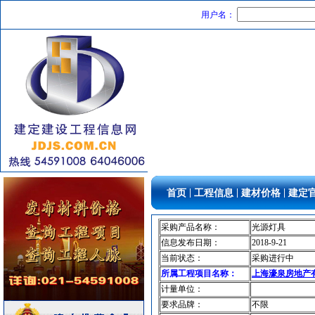
防雷接地
[采购中]
用户名：
二头隔栅射灯
[采购中]
消防工程
[采购中]
石材木材
[采购中]
消防火警
[采购中]
吸顶灯
[采购中]
防水防腐
[采购中]
加气混凝土砌块
[采购中]
消防设施
[采购中]
墙地面砖
[采购中]
供水设备
[采购中]
|
|
|
首页
工程信息
建材价格
建定
改型剂等
[采购中]
低压配电房
[采购中]
采购产品名称：
光源灯具
信息发布日期：
2018-9-21
空调设备
[采购中]
当前状态：
采购进行中
水泵房
[采购中]
所属工程项目名称：
上海濠泉房地产有
电线电缆
[采购中]
计量单位：
油漆涂料
[采购中]
要求品牌：
不限
商品混凝土
[采购中]