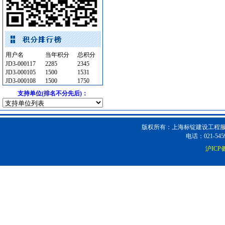
石材木材
[采购中]
消防火警
[采购中]
吸顶灯
[采购中]
防水防腐
[采购中]
加气混凝土砌块
[采购中]
用户名
当年积分
总积分
JD3-000117
消防设施
[采购中]
2285
2345
JD3-000105
1500
1531
墙地面砖
[采购中]
JD3-000108
1500
1750
供水设备
[采购中]
支持单位(排名不分先后)：
改型剂等
[采购中]
低压配电房
[采购中]
空调设备
[采购中]
版权所有：上海标锭建设工程服务
电话：021-5459
水泵房
[采购中]
沪ICP备
电线电缆
[采购中]
油漆涂料
[采购中]
商品混凝土
[采购中]
变频给水设备
[采购中]
筒灯
[采购中]
绿化苗木
[采购中]