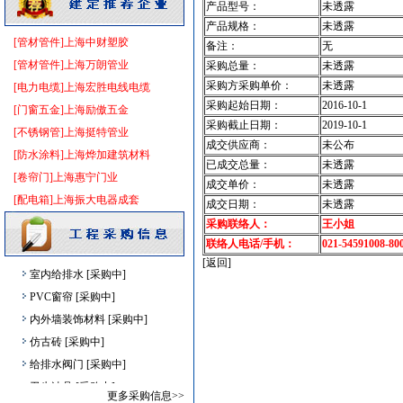
产品型号：
未透露
变频给水设备
[采购中]
产品规格：
未透露
[管材管件]上海中财塑胶
筒灯
[采购中]
备注：
无
[管材管件]上海万朗管业
绿化苗木
[采购中]
采购总量：
未透露
采购方采购单价：
未透露
[电力电缆]上海宏胜电线电缆
卫浴洁具
[采购中]
采购起始日期：
2016-10-1
[门窗五金]上海励傲五金
给排水管件
[采购中]
采购截止日期：
2019-10-1
[不锈钢管]上海挺特管业
消防工程
[采购中]
成交供应商：
未公布
[防水涂料]上海烨加建筑材料
低压电器
[采购中]
已成交总量：
未透露
[卷帘门]上海惠宁门业
景观绿化
[采购中]
成交单价：
未透露
[配电箱]上海振大电器成套
电器开关
[采购中]
成交日期：
未透露
标线
[采购中]
采购联络人：
王小姐
联络人电话/手机：
021-54591008-80
滤毒式排风
[采购中]
[返回]
室内给排水
[采购中]
PVC窗帘
[采购中]
内外墙装饰材料
[采购中]
仿古砖
[采购中]
给排水阀门
[采购中]
卫生洁具
[采购中]
更多采购信息>>