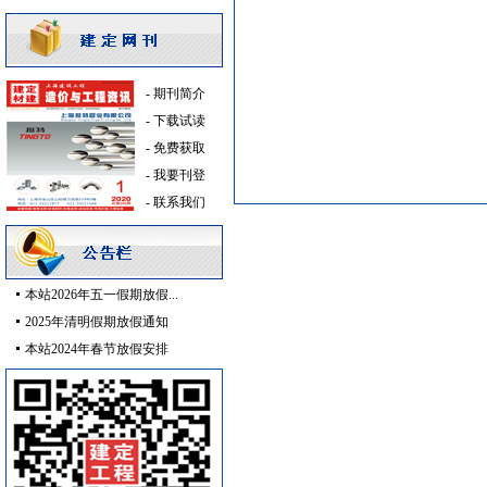
吸顶灯
[采购中]
给排水管件
[采购中]
成品楼梯
[采购中]
内外墙装饰材料
[采购中]
-
期刊简介
重交沥青
[采购中]
-
下载试读
门窗玻璃
[采购中]
-
免费获取
变压器
[采购中]
-
我要刊登
通信光缆
[采购中]
-
联系我们
中央空调
[采购中]
电梯工程
[采购中]
运输机摊铺机
[采购中]
本站2026年五一假期放假...
给排水系统
[采购中]
2025年清明假期放假通知
消火栓系统
[采购中]
本站2024年春节放假安排
墙地面砖
[采购中]
防火阀
[采购中]
防雷接地
[采购中]
二头隔栅射灯
[采购中]
消防工程
[采购中]