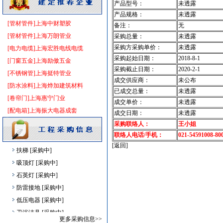
产品型号：
未透露
照明灯具
[采购中]
产品规格：
未透露
供水设备
[采购中]
[管材管件]上海中财塑胶
备注：
无
防火隔热
[采购中]
[管材管件]上海万朗管业
采购总量：
未透露
管材管件
[采购中]
采购方采购单价：
未透露
[电力电缆]上海宏胜电线电缆
采购起始日期：
2018-8-1
工控电器
[采购中]
[门窗五金]上海励傲五金
采购截止日期：
2020-2-1
水泵
[采购中]
[不锈钢管]上海挺特管业
成交供应商：
未公布
墙地面砖
[采购中]
[防水涂料]上海烨加建筑材料
已成交总量：
未透露
水泵房
[采购中]
[卷帘门]上海惠宁门业
成交单价：
未透露
阀门组件室外排水
[采购中]
[配电箱]上海振大电器成套
成交日期：
未透露
电梯
[采购中]
采购联络人：
王小姐
复合木地板
[采购中]
联络人电话/手机：
021-54591008-80
[返回]
扶梯
[采购中]
吸顶灯
[采购中]
石英灯
[采购中]
防雷接地
[采购中]
低压电器
[采购中]
卫浴洁具
[采购中]
更多采购信息>>
墙地面砖
[采购中]