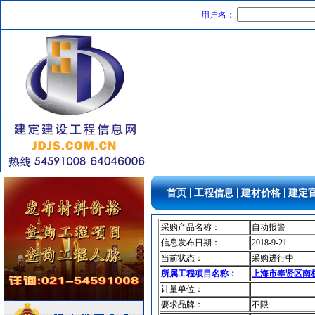
油漆涂料
[采购中]
用户名：
变频给水设备
[采购中]
配电箱
[采购中]
光源灯具
[采购中]
外墙装饰
[采购中]
光源灯具
[采购中]
给排水管件
[采购中]
消防水泵接合器
[采购中]
消防设施
[采购中]
灯盘
[采购中]
光源灯具
[采购中]
|
|
|
首页
工程信息
建材价格
建定
低压配电柜
[采购中]
卫生洁具
[采购中]
采购产品名称：
自动报警
石材木材
[采购中]
信息发布日期：
2018-9-21
当前状态：
采购进行中
防火隔热
[采购中]
所属工程项目名称：
上海市奉贤区南桥基
变配电
[采购中]
计量单位：
防水防腐
[采购中]
要求品牌：
不限
胡桃木
[采购中]