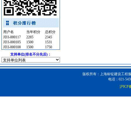
外墙装饰
[采购中]
光源灯具
[采购中]
给排水管件
[采购中]
消防水泵接合器
[采购中]
用户名
当年积分
总积分
消防设施
[采购中]
JD3-000117
2285
2345
JD3-000105
1500
1531
灯盘
[采购中]
JD3-000108
1500
1750
光源灯具
[采购中]
支持单位(排名不分先后)：
低压配电柜
[采购中]
卫生洁具
[采购中]
石材木材
[采购中]
版权所有：上海标锭建设工程服务
电话：021-5459
防火隔热
[采购中]
沪ICP备
变配电
[采购中]
防水防腐
[采购中]
胡桃木
[采购中]
照明灯具
[采购中]
供水设备
[采购中]
防火隔热
[采购中]