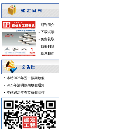
消防泵
[采购中]
发电机房
[采购中]
安全防范
[采购中]
-
期刊简介
给排水管件
[采购中]
-
下载试读
变配电
[采购中]
-
免费获取
通风设备
[采购中]
-
我要刊登
胡桃木
[采购中]
-
联系我们
水泵
[采购中]
门窗玻璃
[采购中]
保温材料
[采购中]
本站2026年五一假期放假...
水龙头
[采购中]
2025年清明假期放假通知
强弱电设施
[采购中]
本站2024年春节放假安排
电线电缆
[采购中]
胡桃木
[采购中]
油漆涂料
[采购中]
变频给水设备
[采购中]
配电箱
[采购中]
光源灯具
[采购中]