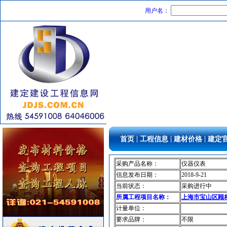
筒灯
[采购中]
用户名：
消防水泵接合器
[采购中]
装饰石材
[采购中]
消防水泵接合器
[采购中]
仪器仪表
[采购中]
8
[采购中]
通风设备
[采购中]
外墙装饰
[采购中]
仪器仪表电线电缆
[采购中]
管材管件
[采购中]
内外墙装饰材料
[采购中]
|
|
|
首页
工程信息
建材价格
建定
抛光耐磨砖
[采购中]
给排水阀门
[采购中]
采购产品名称：
仪器仪表
PVC窗帘
[采购中]
信息发布日期：
2018-9-21
扶手护栏
[采购中]
当前状态：
采购进行中
油漆涂料
[采购中]
所属工程项目名称：
上海市宝山区顾村
计量单位：
消防工程
[采购中]
要求品牌：
不限
书桌家具景观绿化
[采购中]