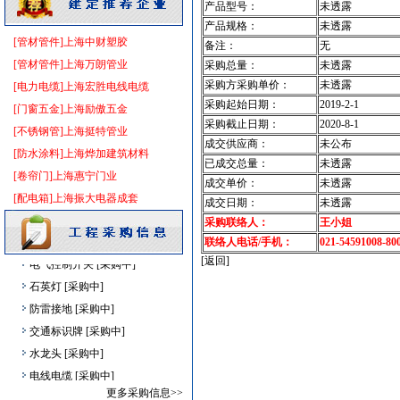
产品型号：
未透露
变频给水设备
[采购中]
产品规格：
未透露
电线电缆
[采购中]
[管材管件]上海中财塑胶
备注：
无
电梯
[采购中]
[管材管件]上海万朗管业
采购总量：
未透露
室内装修
[采购中]
采购方采购单价：
未透露
[电力电缆]上海宏胜电线电缆
管材管件
[采购中]
采购起始日期：
2019-2-1
[门窗五金]上海励傲五金
复合木地板
[采购中]
采购截止日期：
2020-8-1
[不锈钢管]上海挺特管业
成交供应商：
未公布
防火隔热
[采购中]
[防水涂料]上海烨加建筑材料
已成交总量：
未透露
铝合金系列推拉窗
[采购中]
[卷帘门]上海惠宁门业
成交单价：
未透露
管材管件
[采购中]
[配电箱]上海振大电器成套
成交日期：
未透露
防雷接地
[采购中]
采购联络人：
王小姐
给排水系统
[采购中]
联络人电话/手机：
021-54591008-80
电气控制开关
[采购中]
[返回]
石英灯
[采购中]
防雷接地
[采购中]
交通标识牌
[采购中]
水龙头
[采购中]
电线电缆
[采购中]
重交沥青
[采购中]
更多采购信息>>