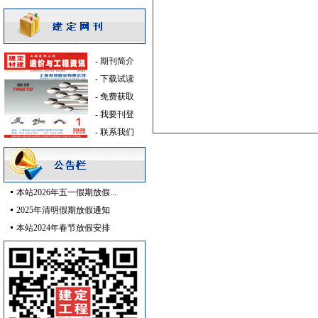
防雷接地
[采购中]
二头隔栅射灯
[采购中]
仪器仪表
[采购中]
-
期刊简介
电气控制开关
[采购中]
-
下载试读
材耐磨砖
[采购中]
-
免费获取
光源灯具
[采购中]
-
我要刊登
变配电
[采购中]
-
联系我们
消防火警
[采购中]
火灾自动报警系统
[采购中]
给排水管件
[采购中]
消防火警
[采购中]
本站2026年五一假期放假...
消防稳压泵
[采购中]
2025年清明假期放假通知
安全防范
[采购中]
本站2024年春节放假安排
二头隔栅射灯
[采购中]
筒灯
[采购中]
消防水泵接合器
[采购中]
装饰石材
[采购中]
消防水泵接合器
[采购中]