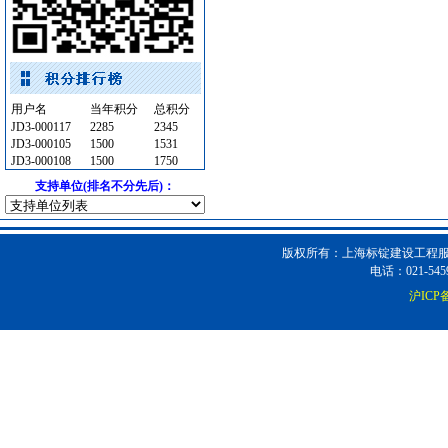
仪器仪表
[采购中]
8
[采购中]
通风设备
[采购中]
外墙装饰
[采购中]
用户名
当年积分
总积分
仪器仪表电线电缆
[采购中]
JD3-000117
2285
2345
管材管件
[采购中]
JD3-000105
1500
1531
JD3-000108
1500
1750
内外墙装饰材料
[采购中]
支持单位(排名不分先后)：
抛光耐磨砖
[采购中]
给排水阀门
[采购中]
PVC窗帘
[采购中]
版权所有：上海标锭建设工程服务
扶手护栏
[采购中]
电话：021-5459
油漆涂料
[采购中]
沪ICP备
消防工程
[采购中]
书桌家具景观绿化
[采购中]
变频给水设备
[采购中]
电线电缆
[采购中]
电梯
[采购中]
室内装修
[采购中]