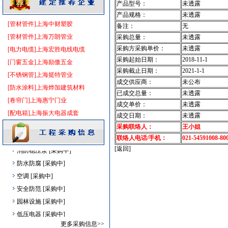
产品型号：
未透露
仪器仪表
[采购中]
产品规格：
未透露
内外墙装饰材料
[采购中]
[管材管件]上海中财塑胶
备注：
无
消防器材
[采购中]
[管材管件]上海万朗管业
采购总量：
未透露
消防器材
[采购中]
采购方采购单价：
未透露
[电力电缆]上海宏胜电线电缆
二头隔栅射灯
[采购中]
采购起始日期：
2018-11-1
[门窗五金]上海励傲五金
低压电器
[采购中]
采购截止日期：
2021-1-1
[不锈钢管]上海挺特管业
成交供应商：
未公布
防水防腐
[采购中]
[防水涂料]上海烨加建筑材料
已成交总量：
未透露
钢质防火门
[采购中]
[卷帘门]上海惠宁门业
成交单价：
未透露
外墙装饰
[采购中]
[配电箱]上海振大电器成套
成交日期：
未透露
火灾自动报警系统
[采购中]
采购联络人：
王小姐
防火阀
[采购中]
联络人电话/手机：
021-54591008-80
消防稳压泵
[采购中]
[返回]
防水防腐
[采购中]
空调
[采购中]
安全防范
[采购中]
园林设施
[采购中]
低压电器
[采购中]
二头隔栅射灯
[采购中]
更多采购信息>>