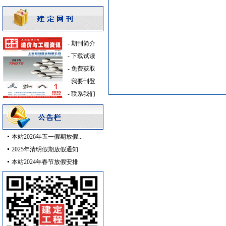
吸顶灯
[采购中]
电气控制开关
[采购中]
石材木材
[采购中]
-
期刊简介
给排水系统
[采购中]
-
下载试读
水泵
[采购中]
-
免费获取
防火隔热
[采购中]
-
我要刊登
铝扣版
[采购中]
-
联系我们
电梯空调系统
[采购中]
钢材
[采购中]
变压器
[采购中]
防雷接地
[采购中]
本站2026年五一假期放假...
低压电器
[采购中]
2025年清明假期放假通知
变配电
[采购中]
本站2024年春节放假安排
消防水泵接合器
[采购中]
电线电缆
[采购中]
高级地砖
[采购中]
阀门组件室外排水等
[采购中]
路标
[采购中]