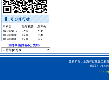
滤毒式排风
[采购中]
门窗玻璃
[采购中]
卫浴洁具
[采购中]
卫浴洁具
[采购中]
用户名
当年积分
总积分
变频给水设备
[采购中]
JD3-000117
2285
2345
外墙装饰
[采购中]
JD3-000105
1500
1531
JD3-000108
1500
1750
卫浴洁具
[采购中]
支持单位(排名不分先后)：
光源灯具
[采购中]
管材管件
[采购中]
防雷接地
[采购中]
版权所有：上海标锭建设工程服务
及各种防火器材
[采购中]
电话：021-5459
外墙装饰
[采购中]
沪ICP备
客梯
[采购中]
灯盘
[采购中]
仪器仪表
[采购中]
内外墙装饰材料
[采购中]
消防器材
[采购中]
消防器材
[采购中]