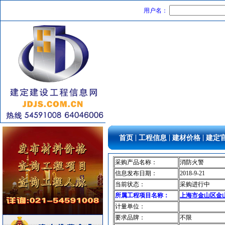
电线电缆
[采购中]
用户名：
高级地砖
[采购中]
阀门组件室外排水等
[采购中]
路标
[采购中]
滤毒式排风
[采购中]
门窗玻璃
[采购中]
卫浴洁具
[采购中]
卫浴洁具
[采购中]
变频给水设备
[采购中]
外墙装饰
[采购中]
卫浴洁具
[采购中]
|
|
|
首页
工程信息
建材价格
建定
光源灯具
[采购中]
管材管件
[采购中]
采购产品名称：
消防火警
防雷接地
[采购中]
信息发布日期：
2018-9-21
及各种防火器材
[采购中]
当前状态：
采购进行中
外墙装饰
[采购中]
所属工程项目名称：
上海市金山区金山新城
计量单位：
客梯
[采购中]
要求品牌：
不限
灯盘
[采购中]