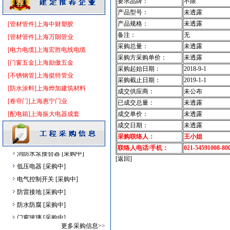
要求品牌：
不限
电线电缆
[采购中]
产品型号：
未透露
变配电
[采购中]
产品规格：
未透露
[管材管件]上海中财塑胶
消防火警
[采购中]
备注：
无
[管材管件]上海万朗管业
采购总量：
未透露
电器开关
[采购中]
[电力电缆]上海宏胜电线电缆
采购方采购单价：
未透露
低压电器
[采购中]
[门窗五金]上海励傲五金
采购起始日期：
2018-9-1
日光灯
[采购中]
[不锈钢管]上海挺特管业
采购截止日期：
2019-1-1
电气控制开关
[采购中]
[防水涂料]上海烨加建筑材料
成交供应商：
未公布
装饰石材
[采购中]
[卷帘门]上海惠宁门业
已成交总量：
未透露
装饰石材
[采购中]
[配电箱]上海振大电器成套
成交单价：
未透露
低压配电柜
[采购中]
成交日期：
未透露
采购联络人：
王小姐
胡桃木
[采购中]
联络人电话/手机：
021-54591008-80
消防水泵接合器
[采购中]
[返回]
低压电器
[采购中]
电气控制开关
[采购中]
防雷接地
[采购中]
防水防腐
[采购中]
门窗玻璃
[采购中]
更多采购信息>>
卫浴洁具
[采购中]