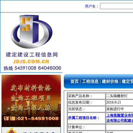
推土机
[采购中]
用户名：
日光灯
[采购中]
外墙装饰
[采购中]
消防器材
[采购中]
电线电缆
[采购中]
通风设备
[采购中]
仪器仪表
[采购中]
变频给水设备
[采购中]
管材管件
[采购中]
管材管件
[采购中]
阀门组件室外排水
[采购中]
|
|
|
首页
工程信息
建材价格
建定
光源灯具
[采购中]
及各种防火器材
[采购中]
采购产品名称：
二头隔栅射灯
稳压泵
[采购中]
信息发布日期：
2018-9-21
成品楼梯
[采购中]
当前状态：
采购进行中
上海莫颖置业有
空调设备
[采购中]
所属工程项目名称：
业有限公司配建
仪器仪表
[采购中]
计量单位：
卫浴洁具
[采购中]