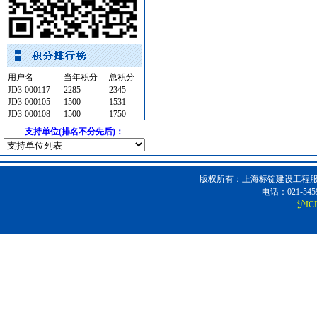
电线电缆
[采购中]
通风设备
[采购中]
仪器仪表
[采购中]
变频给水设备
[采购中]
用户名
当年积分
总积分
管材管件
[采购中]
JD3-000117
2285
2345
JD3-000105
1500
1531
管材管件
[采购中]
JD3-000108
1500
1750
阀门组件室外排水
[采购中]
支持单位(排名不分先后)：
光源灯具
[采购中]
及各种防火器材
[采购中]
稳压泵
[采购中]
版权所有：上海标锭建设工程服务
电话：021-5459
成品楼梯
[采购中]
沪IC
空调设备
[采购中]
仪器仪表
[采购中]
卫浴洁具
[采购中]
电线电缆
[采购中]
变配电
[采购中]
消防火警
[采购中]
电器开关
[采购中]