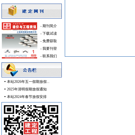
门窗玻璃
[采购中]
变配电
[采购中]
吸顶灯
[采购中]
-
期刊简介
复合木地板
[采购中]
-
下载试读
高压电器
[采购中]
-
免费获取
电梯工程
[采购中]
-
我要刊登
通风防排烟
[采购中]
-
联系我们
筒灯
[采购中]
装饰石材
[采购中]
管材管件
[采购中]
电气控制开关
[采购中]
本站2026年五一假期放假...
阀门组件
[采购中]
2025年清明假期放假通知
消防水泵接合器
[采购中]
本站2024年春节放假安排
景观绿化
[采购中]
推土机
[采购中]
日光灯
[采购中]
外墙装饰
[采购中]
消防器材
[采购中]