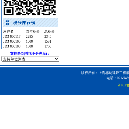
防雷接地
[采购中]
工控电器
[采购中]
消防火警
[采购中]
变配电
[采购中]
防雷接地
[采购中]
用户名
当年积分
总积分
JD3-000117
电线电缆
[采购中]
2285
2345
JD3-000105
1500
1531
防静电地板
[采购中]
JD3-000108
1500
1750
电梯工程
[采购中]
支持单位(排名不分先后)：
装饰石材
[采购中]
装饰石材
[采购中]
装饰石材
[采购中]
版权所有：上海标锭建设工程服务
电话：021-5459
吸顶灯
[采购中]
沪ICP备
变频给水设备
[采购中]
通风空调工程
[采购中]
卫浴洁具
[采购中]
卫生洁具
[采购中]
仿古砖
[采购中]
胡桃木
[采购中]