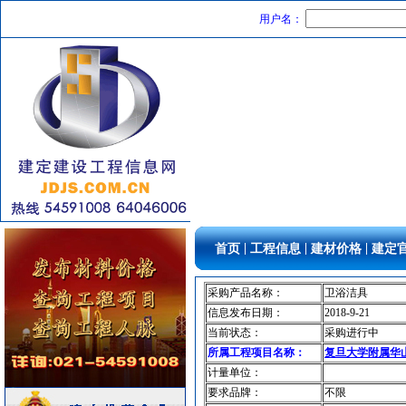
光源灯具
[采购中]
用户名：
铝扣版
[采购中]
消防水泵接合器
[采购中]
防雷接地
[采购中]
工控电器
[采购中]
消防火警
[采购中]
变配电
[采购中]
防雷接地
[采购中]
电线电缆
[采购中]
防静电地板
[采购中]
电梯工程
[采购中]
|
|
|
首页
工程信息
建材价格
建定
装饰石材
[采购中]
装饰石材
[采购中]
采购产品名称：
卫浴洁具
信息发布日期：
2018-9-21
装饰石材
[采购中]
当前状态：
采购进行中
吸顶灯
[采购中]
所属工程项目名称：
复旦大学附属华
变频给水设备
[采购中]
计量单位：
通风空调工程
[采购中]
要求品牌：
不限
卫浴洁具
[采购中]