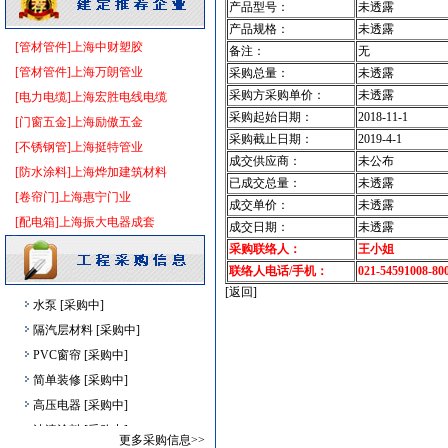
产品型号：
未透露
卫生洁具
[采购中]
产品规格：
未透露
[管材管件]上海中财塑胶
仿古砖
[采购中]
备注：
无
[管材管件]上海万朗管业
胡桃木
[采购中]
采购总量：
未透露
采购方采购单价：
未透露
[电力电缆]上海宏胜电线电缆
防火隔热
[采购中]
采购起始日期：
2018-11-1
[门窗五金]上海励傲五金
陶瓷制品洁净空调
[采购中]
采购截止日期：
2019-4-1
[不锈钢管]上海挺特管业
卫浴洁具
[采购中]
成交供应商：
未公布
[防水涂料]上海烨加建筑材料
室内装修
[采购中]
已成交总量：
未透露
[卷帘门]上海惠宁门业
外墙装饰
[采购中]
成交单价：
未透露
[配电箱]上海振大电器成套
消防器材
[采购中]
成交日期：
未透露
管材管件
[采购中]
采购联络人：
王小姐
联络人电话/手机：
021-54591008-80
给排水系统
[采购中]
[返回]
水泵
[采购中]
隔汽层材料
[采购中]
PVC窗帘
[采购中]
简单装修
[采购中]
高压电器
[采购中]
油漆涂料
[采购中]
更多采购信息>>