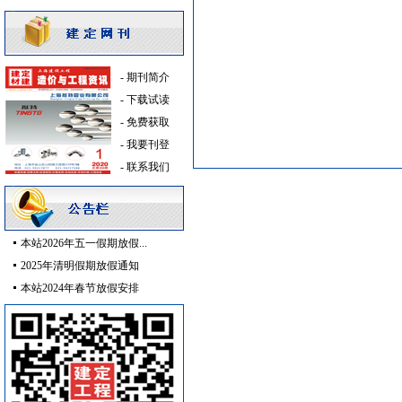
通风系统
[采购中]
外墙装饰
[采购中]
低压电器
[采购中]
电器开关
[采购中]
-
期刊简介
塑料管
[采购中]
-
下载试读
防火阀
[采购中]
-
免费获取
陶瓷制品油漆涂料
[采购中]
-
我要刊登
防水防腐
[采购中]
-
联系我们
抛光耐磨砖
[采购中]
仿古砖
[采购中]
铝扣版
[采购中]
本站2026年五一假期放假...
光源灯具
[采购中]
2025年清明假期放假通知
门窗玻璃
[采购中]
本站2024年春节放假安排
仪器仪表
[采购中]
日光灯
[采购中]
光源灯具
[采购中]
铝扣版
[采购中]
消防水泵接合器
[采购中]