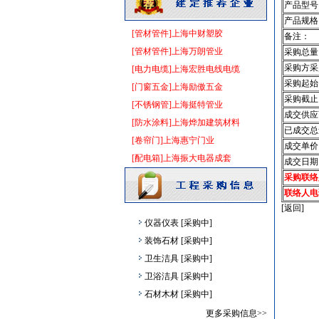
油漆涂料
[采购中]
产品型号
产品规格
空调设备
[采购中]
[管材管件]上海中财塑胶
备注：
管材管件
[采购中]
[管材管件]上海万朗管业
采购总量
门窗玻璃
[采购中]
采购方采
[电力电缆]上海宏胜电线电缆
管材管件
[采购中]
采购起始
[门窗五金]上海励傲五金
低压电器
[采购中]
采购截止
[不锈钢管]上海挺特管业
门窗玻璃
[采购中]
成交供应
[防水涂料]上海烨加建筑材料
陶瓷制品
[采购中]
已成交总
[卷帘门]上海惠宁门业
外墙装饰
[采购中]
成交单价
[配电箱]上海振大电器成套
成交日期
陶瓷制品
[采购中]
采购联络
高级地砖
[采购中]
联络人电
工控电器
[采购中]
[返回]
仪器仪表
[采购中]
装饰石材
[采购中]
卫生洁具
[采购中]
卫浴洁具
[采购中]
石材木材
[采购中]
阀门组件室外排水
[采购中]
更多采购信息>>