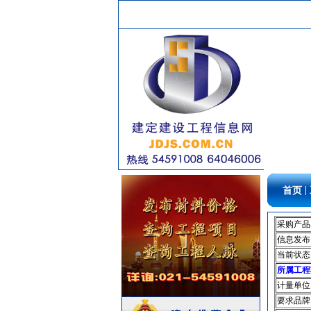
防水防腐
[采购中]
玻璃幕墙
[采购中]
书桌家具景观绿化
[采购中]
电线电缆
[采购中]
防雷接地
[采购中]
管材管件
[采购中]
消防工程
[采购中]
石材木材
[采购中]
供水设备
[采购中]
PVC窗帘
[采购中]
卫生洁具
[采购中]
|
首页
照明灯具
[采购中]
及各种防火器材
[采购中]
采购产品
家具饰材
[采购中]
信息发布
室内给排水
[采购中]
当前状态
抛光砖石
[采购中]
所属工程
消防水泵接合器
[采购中]
计量单位
二头隔栅射灯
[采购中]
要求品牌