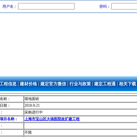
用户名：
密码：
|
|
|
|
|
工程信息
建材价格
建定官方微信
行业与政策
建定工程通
相关下载
名称：
墙地面砖
日期：
2018-9-21
：
采购进行中
项目名称：
上海市宝山区大场医院改扩建工程
：
：
不限