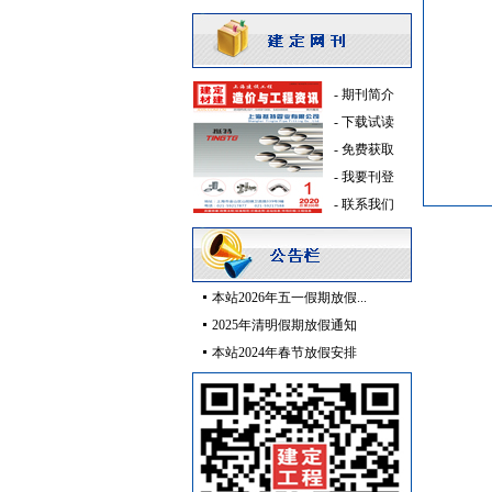
插座开关酒店设备
[采购中]
稳压泵
[采购中]
变频给水设备
[采购中]
铝扣版
[采购中]
-
期刊简介
消防设施
[采购中]
-
下载试读
防水防腐
[采购中]
-
免费获取
墙地面砖
[采购中]
-
我要刊登
吸顶灯
[采购中]
-
联系我们
消防泵
[采购中]
光源灯具
[采购中]
高压电器
[采购中]
本站2026年五一假期放假...
电气控制开关
[采购中]
2025年清明假期放假通知
消防产品
[采购中]
本站2024年春节放假安排
消防排烟
[采购中]
防水防腐
[采购中]
玻璃幕墙
[采购中]
书桌家具景观绿化
[采购中]
电线电缆
[采购中]