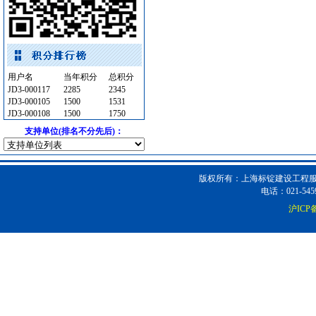
供水设备
[采购中]
消防工程
[采购中]
防静电地板
[采购中]
智能建筑
[采购中]
铝扣版
[采购中]
用户名
当年积分
总积分
JD3-000117
2285
2345
玻璃幕墙
[采购中]
JD3-000105
1500
1531
低压电器
[采购中]
JD3-000108
1500
1750
低压电器
[采购中]
支持单位(排名不分先后)：
管材管件
[采购中]
成品楼梯
[采购中]
版权所有：上海标锭建设工程服务
简单装修
[采购中]
电话：021-5459
电气控制开关
[采购中]
沪ICP备
消防泵
[采购中]
光源灯具
[采购中]
二头隔栅射灯
[采购中]
仪器仪表
[采购中]
压路机
[采购中]
石材木材
[采购中]