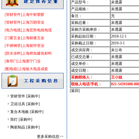
二头隔栅射灯
[采购中]
产品型号：
未透露
仪器仪表
[采购中]
产品规格：
未透露
[管材管件]上海中财塑胶
备注：
无
压路机
[采购中]
[管材管件]上海万朗管业
采购总量：
未透露
石材木材
[采购中]
采购方采购单价：
未透露
[电力电缆]上海宏胜电线电缆
电梯工程
[采购中]
采购起始日期：
2018-12-1
[门窗五金]上海励傲五金
防水防腐
[采购中]
采购截止日期：
2019-3-1
[不锈钢管]上海挺特管业
消防泵
[采购中]
成交供应商：
未公布
[防水涂料]上海烨加建筑材料
钢材
[采购中]
已成交总量：
未透露
[卷帘门]上海惠宁门业
铝扣版
[采购中]
成交单价：
未透露
[配电箱]上海振大电器成套
成交日期：
未透露
外墙装饰
[采购中]
采购联络人：
王小姐
消防泵
[采购中]
联络人电话/手机：
021-54591008-80
火灾自动报警系统
[采购中]
[返回]
管材管件
[采购中]
卫浴洁具
[采购中]
复合木地板
[采购中]
筒灯
[采购中]
陶瓷制品
[采购中]
及各种防火器材
[采购中]
更多采购信息>>