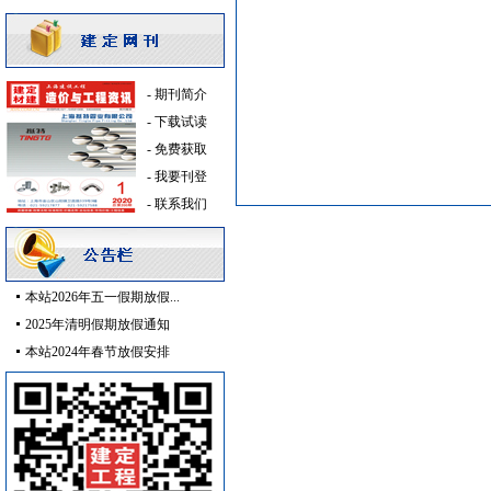
低压配电房
[采购中]
防水防腐
[采购中]
阀门组件室外排水
[采购中]
稳压泵
[采购中]
-
期刊简介
交通标识牌
[采购中]
-
下载试读
幕墙
[采购中]
-
免费获取
铝扣版
[采购中]
-
我要刊登
卫生洁具
[采购中]
-
联系我们
管材管件
[采购中]
仪器仪表
[采购中]
消防排烟
[采购中]
本站2026年五一假期放假...
外墙装饰
[采购中]
2025年清明假期放假通知
插座开关酒店设备
[采购中]
本站2024年春节放假安排
抛光砖石
[采购中]
中央空调
[采购中]
发电机
[采购中]
铝扣版
[采购中]
PVC窗帘
[采购中]