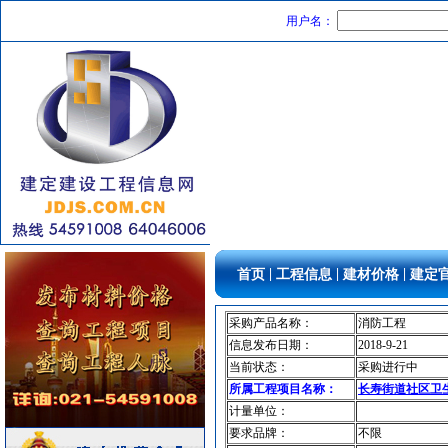
中央空调
[采购中]
用户名：
发电机
[采购中]
铝扣版
[采购中]
PVC窗帘
[采购中]
供水设备
[采购中]
消防工程
[采购中]
防静电地板
[采购中]
智能建筑
[采购中]
铝扣版
[采购中]
玻璃幕墙
[采购中]
低压电器
[采购中]
|
|
|
首页
工程信息
建材价格
建定
低压电器
[采购中]
管材管件
[采购中]
采购产品名称：
消防工程
成品楼梯
[采购中]
信息发布日期：
2018-9-21
简单装修
[采购中]
当前状态：
采购进行中
电气控制开关
[采购中]
所属工程项目名称：
长寿街道社区卫
消防泵
[采购中]
计量单位：
光源灯具
[采购中]
要求品牌：
不限