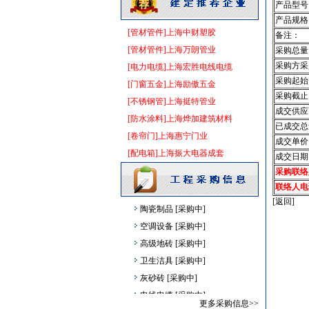
产品型号
阀门
[采购中]
产品规格
管材管件
[采购中]
[管材管件]上海中财塑胶
备注：
油漆涂料
[采购中]
[管材管件]上海万朗管业
采购总量
墙地面砖
[采购中]
采购方采
[电力电缆]上海宏胜电线电缆
采购起始
仿古砖
[采购中]
[门窗五金]上海励傲五金
采购截止
外墙装饰
[采购中]
[不锈钢管]上海挺特管业
成交供应
玻璃幕墙
[采购中]
[防水涂料]上海烨加建筑材料
已成交总
简单装修
[采购中]
[卷帘门]上海惠宁门业
成交单价
消防排烟
[采购中]
[配电箱]上海振大电器成套
成交日期
成品楼梯
[采购中]
采购联络
照明灯具
[采购中]
联络人电
[返回]
陶瓷制品
[采购中]
空调设备
[采购中]
高级地砖
[采购中]
卫生洁具
[采购中]
灰砂砖
[采购中]
电线电缆
[采购中]
更多采购信息>>
钢管
[采购中]