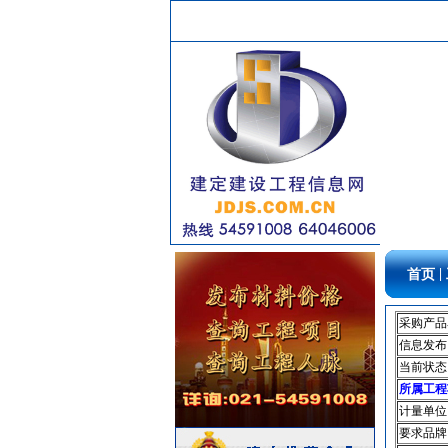
安全防范
[采购中]
光源灯具
[采购中]
矿粉
[采购中]
阀门组件室外排水等
[采购中]
外墙装饰
[采购中]
高压电器
[采购中]
给排水管件
[采购中]
水泵
[采购中]
照明灯具
[采购中]
材耐磨砖
[采购中]
仪器仪表
[采购中]
|
首页
暖通系统
[采购中]
变频给水设备
[采购中]
采购产品
给排水系统
[采购中]
信息发布
当前状态
油漆涂料
[采购中]
所属工程
电梯空调系统
[采购中]
计量单位
消防水泵接合器
[采购中]
要求品牌
园林设施
[采购中]