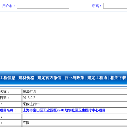
用户名：
密码：
|
|
|
|
|
工程信息
建材价格
建定官方微信
行业与政策
建定工程通
相关下载
名称：
光源灯具
日期：
2018-9-21
：
采购进行中
项目名称：
上海市宝山区工业园区95-01地块社区卫生医疗中心项目
：
：
不限