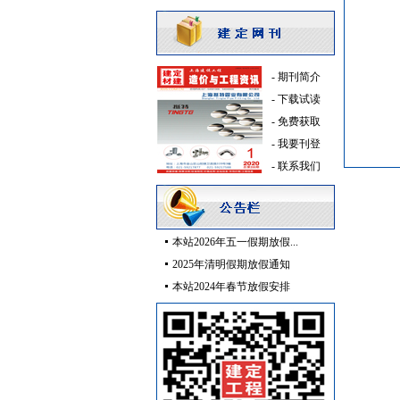
成品楼梯
[采购中]
供水设备
[采购中]
室内给排水
[采购中]
-
期刊简介
稳压泵
[采购中]
-
下载试读
管材管件
[采购中]
-
免费获取
幕墙
[采购中]
-
我要刊登
室内给排水
[采购中]
-
联系我们
低压电器
[采购中]
外墙装饰
[采购中]
油漆涂料
[采购中]
本站2026年五一假期放假...
材耐磨砖
[采购中]
2025年清明假期放假通知
阀门组件
[采购中]
本站2024年春节放假安排
低压电器
[采购中]
通风空调工程
[采购中]
安全防范
[采购中]
光源灯具
[采购中]
矿粉
[采购中]
阀门组件室外排水等
[采购中]