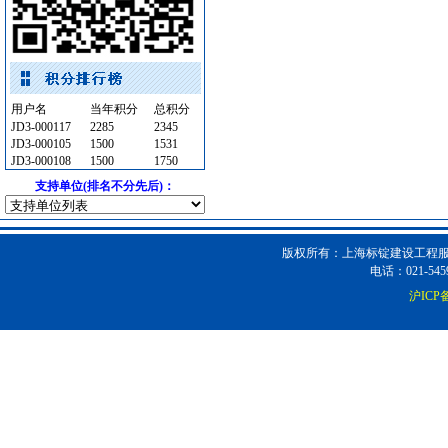
变配电
[采购中]
强弱电设施
[采购中]
高压电器
[采购中]
电梯工程
[采购中]
用户名
当年积分
总积分
石材木材
[采购中]
JD3-000117
2285
2345
给排水阀门
[采购中]
JD3-000105
1500
1531
安全防范
[采购中]
JD3-000108
1500
1750
抛光耐磨砖
[采购中]
支持单位(排名不分先后)：
消防火警
[采购中]
筒灯
[采购中]
版权所有：上海标锭建设工程服务
通风防排烟
[采购中]
电话：021-5459
消防设施
[采购中]
沪ICP备
供水设备
[采购中]
消防器材
[采购中]
泵房
[采购中]
陶瓷块料
[采购中]
油漆涂料
[采购中]
陶瓷制品洁净空调
[采购中]