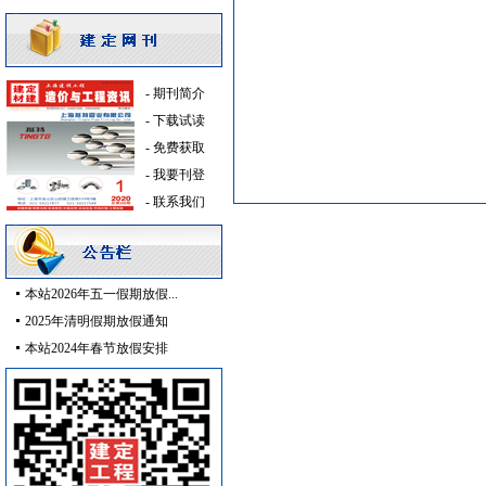
石英灯
[采购中]
防火阀
[采购中]
防火阀
[采购中]
油漆涂料
[采购中]
-
期刊简介
安全防范
[采购中]
-
下载试读
空调设备
[采购中]
-
免费获取
消防泵
[采购中]
-
我要刊登
空调设备
[采购中]
-
联系我们
油漆涂料
[采购中]
电梯工程
[采购中]
电气控制开关
[采购中]
本站2026年五一假期放假...
油漆涂料
[采购中]
2025年清明假期放假通知
钢材
[采购中]
本站2024年春节放假安排
水泵房
[采购中]
水泥
[采购中]
日光灯
[采购中]
防水防腐
[采购中]
油漆涂料
[采购中]