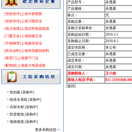
泵房
[采购中]
产品型号：
未透露
产品规格：
未透露
陶瓷块料
[采购中]
[管材管件]上海中财塑胶
备注：
无
油漆涂料
[采购中]
[管材管件]上海万朗管业
采购总量：
未透露
陶瓷制品洁净空调
[采购中]
采购方采购单价：
未透露
[电力电缆]上海宏胜电线电缆
电梯空调系统
[采购中]
采购起始日期：
2019-3-1
[门窗五金]上海励傲五金
灯盘
[采购中]
采购截止日期：
2020-8-1
[不锈钢管]上海挺特管业
仿古砖
[采购中]
成交供应商：
未公布
[防水涂料]上海烨加建筑材料
门窗玻璃
[采购中]
已成交总量：
未透露
[卷帘门]上海惠宁门业
成交单价：
未透露
给排水阀门
[采购中]
[配电箱]上海振大电器成套
成交日期：
未透露
实木门
[采购中]
采购联络人：
王小姐
光源灯具
[采购中]
联络人电话/手机：
021-54591008-80
照明灯具
[采购中]
[返回]
铝扣版
[采购中]
给排水系统
[采购中]
石材木材
[采购中]
防雷接地
[采购中]
电线电缆
[采购中]
卫生洁具
[采购中]
更多采购信息>>