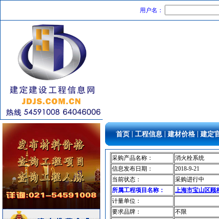
用户名：
电梯工程
[采购中]
石材木材
[采购中]
给排水阀门
[采购中]
安全防范
[采购中]
|
|
|
首页
工程信息
建材价格
建定
抛光耐磨砖
[采购中]
消防火警
[采购中]
采购产品名称：
消火栓系统
筒灯
[采购中]
信息发布日期：
2018-9-21
通风防排烟
[采购中]
当前状态：
采购进行中
消防设施
[采购中]
所属工程项目名称：
上海市宝山区顾村
供水设备
[采购中]
计量单位：
消防器材
[采购中]
要求品牌：
不限