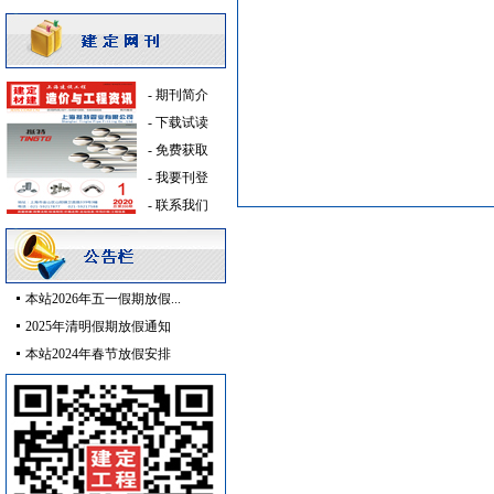
安全防范
[采购中]
光源灯具
[采购中]
低压电器
[采购中]
铝扣版
[采购中]
-
期刊简介
防静电地板
[采购中]
-
下载试读
消防工程
[采购中]
-
免费获取
消防工程
[采购中]
-
我要刊登
陶瓷制品
[采购中]
-
联系我们
给排水管件
[采购中]
门窗玻璃
[采购中]
装修材料
[采购中]
本站2026年五一假期放假...
筒灯
[采购中]
2025年清明假期放假通知
胡桃木
[采购中]
本站2024年春节放假安排
简单装修
[采购中]
防水防腐
[采购中]
防雷接地
[采购中]
光源灯具
[采购中]
低压配电柜
[采购中]