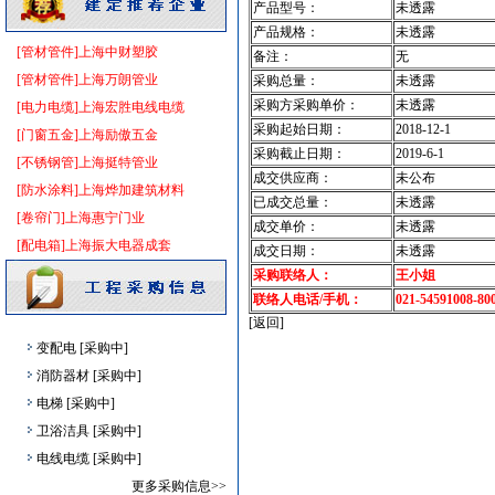
产品型号：
未透露
通风设备
[采购中]
产品规格：
未透露
阀门
[采购中]
[管材管件]上海中财塑胶
备注：
无
防火隔热
[采购中]
[管材管件]上海万朗管业
采购总量：
未透露
二头隔栅射灯
[采购中]
采购方采购单价：
未透露
[电力电缆]上海宏胜电线电缆
防静电地板
[采购中]
采购起始日期：
2018-12-1
[门窗五金]上海励傲五金
室内给排水
[采购中]
采购截止日期：
2019-6-1
[不锈钢管]上海挺特管业
防水防腐
[采购中]
成交供应商：
未公布
[防水涂料]上海烨加建筑材料
防火阀
[采购中]
已成交总量：
未透露
[卷帘门]上海惠宁门业
成交单价：
未透露
仪器仪表
[采购中]
[配电箱]上海振大电器成套
成交日期：
未透露
电缆电线
[采购中]
采购联络人：
王小姐
变配电
[采购中]
联络人电话/手机：
021-54591008-80
隔汽层材料
[采购中]
[返回]
变配电
[采购中]
消防器材
[采购中]
电梯
[采购中]
卫浴洁具
[采购中]
电线电缆
[采购中]
防雷接地
[采购中]
更多采购信息>>