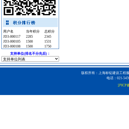
低压电器
[采购中]
火灾自动报警系统
[采购中]
保温材料
[采购中]
管材管件
[采购中]
用户名
当年积分
总积分
铝合金门窗
[采购中]
JD3-000117
2285
2345
变压器
[采购中]
JD3-000105
1500
1531
JD3-000108
1500
1750
消防
[采购中]
支持单位(排名不分先后)：
空调设备
[采购中]
供水设备
[采购中]
电器开关
[采购中]
版权所有：上海标锭建设工程服务
稳压泵
[采购中]
电话：021-5459
电线电缆
[采购中]
沪ICP备
材耐磨砖
[采购中]
光源灯具
[采购中]
通风设备
[采购中]
阀门
[采购中]
防火隔热
[采购中]
二头隔栅射灯
[采购中]