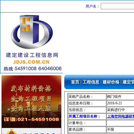
防水防腐
[采购中]
用户名：
防雷接地
[采购中]
光源灯具
[采购中]
低压配电柜
[采购中]
低压电器
[采购中]
火灾自动报警系统
[采购中]
保温材料
[采购中]
管材管件
[采购中]
铝合金门窗
[采购中]
变压器
[采购中]
消防
[采购中]
|
|
|
首页
工程信息
建材价格
建定
空调设备
[采购中]
供水设备
[采购中]
采购产品名称：
阀门组件
电器开关
[采购中]
信息发布日期：
2018-9-21
稳压泵
[采购中]
当前状态：
采购进行中
电线电缆
[采购中]
所属工程项目名称：
上海空间电源研
材耐磨砖
[采购中]
计量单位：
光源灯具
[采购中]
要求品牌：
不限