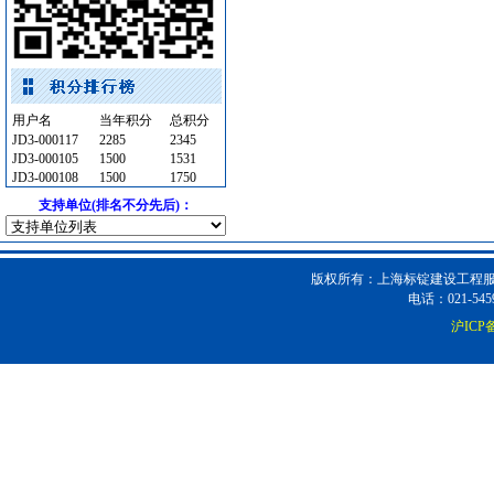
滤毒式排风
[采购中]
电线电缆
[采购中]
变频给水设备
[采购中]
消防工程
[采购中]
用户名
当年积分
总积分
加气混凝土砌块
[采购中]
JD3-000117
2285
2345
装饰石材
[采购中]
JD3-000105
1500
1531
JD3-000108
1500
1750
油漆涂料
[采购中]
支持单位(排名不分先后)：
变配电
[采购中]
墙地面砖
[采购中]
门窗玻璃
[采购中]
版权所有：上海标锭建设工程服务
低压电器
[采购中]
电话：021-5459
吸顶灯
[采购中]
沪ICP备
安全防范
[采购中]
高级地砖
[采购中]
油漆涂料
[采购中]
供水设备
[采购中]
给排水系统
[采购中]
消防火警
[采购中]