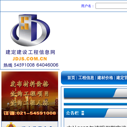
照明灯具
[采购中]
用户名：
卫浴洁具
[采购中]
仪器仪表
[采购中]
变频给水设备
[采购中]
滤毒式排风
[采购中]
电线电缆
[采购中]
变频给水设备
[采购中]
消防工程
[采购中]
加气混凝土砌块
[采购中]
装饰石材
[采购中]
油漆涂料
[采购中]
|
|
|
首页
工程信息
建材价格
建定
变配电
[采购中]
墙地面砖
[采购中]
门窗玻璃
[采购中]
低压电器
[采购中]
吸顶灯
[采购中]
安全防范
[采购中]
高级地砖
[采购中]