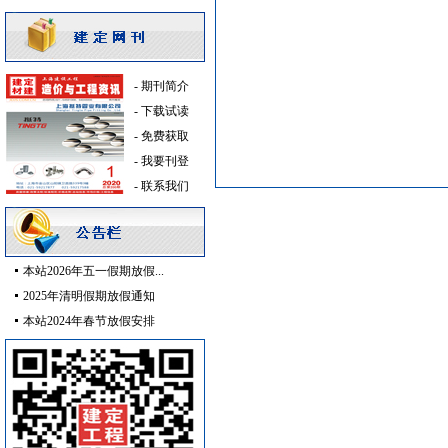
暖通系统
[采购中]
仪器仪表电线电缆
[采购中]
防雷接地
[采购中]
-
期刊简介
变配电
[采购中]
-
下载试读
PVC窗帘
[采购中]
-
免费获取
变压器
[采购中]
-
我要刊登
消防
[采购中]
-
联系我们
高级地砖
[采购中]
PVC窗帘
[采购中]
防火隔热
[采购中]
阀门组件
[采购中]
本站2026年五一假期放假...
简单装修
[采购中]
2025年清明假期放假通知
仪器仪表
[采购中]
本站2024年春节放假安排
胡桃木
[采购中]
照明灯具
[采购中]
卫浴洁具
[采购中]
仪器仪表
[采购中]
变频给水设备
[采购中]