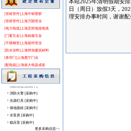
本站2025年清明假期安排如
油漆涂料
[采购中]
日（周日）放假3天，20
供水设备
[采购中]
[管材管件]上海中财塑胶
理安排办事时间，谢谢配
给排水系统
[采购中]
[管材管件]上海万朗管业
消防火警
[采购中]
[电力电缆]上海宏胜电线电缆
上海建
塑料管
[采购中]
[门窗五金]上海励傲五金
201
成品楼梯
[采购中]
[不锈钢管]上海挺特管业
给排水系统
[采购中]
[防水涂料]上海烨加建筑材料
灯盘
[采购中]
[卷帘门]上海惠宁门业
抛光砖石
[采购中]
[配电箱]上海振大电器成套
装饰石材
[采购中]
变频给水设备
[采购中]
消防系统
[采购中]
消防火警
[采购中]
光源灯具
[采购中]
墙地面砖
[采购中]
水泵房
[采购中]
稳压泵
[采购中]
防雷接地
[采购中]
更多采购信息>>