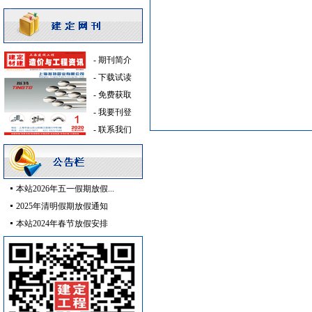
变频给水设备
[采购中]
低压电器
[采购中]
筒灯
[采购中]
-
期刊简介
水泵
[采购中]
-
下载试读
电梯
[采购中]
-
免费获取
自动报警
[采购中]
-
我要刊登
书桌家具景观绿化
[采购中]
-
联系我们
门窗玻璃
[采购中]
装饰石材
[采购中]
复合木地板
[采购中]
稳压泵
[采购中]
本站2026年五一假期放假...
电线电缆
[采购中]
2025年清明假期放假通知
卫浴洁具
[采购中]
本站2024年春节放假安排
防水防腐
[采购中]
仪器仪表
[采购中]
仪器仪表
[采购中]
空调设备
[采购中]
消防产品
[采购中]