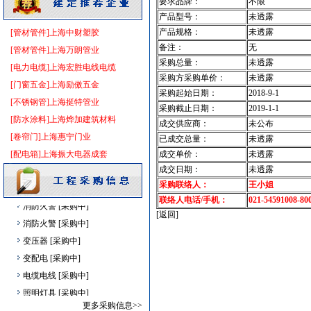
要求品牌：
不限
供水设备
[采购中]
产品型号：
未透露
变配电
[采购中]
产品规格：
未透露
[管材管件]上海中财塑胶
低压电器
[采购中]
备注：
无
[管材管件]上海万朗管业
采购总量：
未透露
低压电器
[采购中]
[电力电缆]上海宏胜电线电缆
采购方采购单价：
未透露
给排水管件
[采购中]
[门窗五金]上海励傲五金
采购起始日期：
2018-9-1
装饰石材
[采购中]
[不锈钢管]上海挺特管业
采购截止日期：
2019-1-1
火灾自动报警系统
[采购中]
[防水涂料]上海烨加建筑材料
成交供应商：
未公布
阀门组件
[采购中]
[卷帘门]上海惠宁门业
已成交总量：
未透露
玻璃幕墙
[采购中]
[配电箱]上海振大电器成套
成交单价：
未透露
变配电
[采购中]
成交日期：
未透露
采购联络人：
王小姐
日光灯
[采购中]
联络人电话/手机：
021-54591008-80
消防火警
[采购中]
[返回]
消防火警
[采购中]
变压器
[采购中]
变配电
[采购中]
电缆电线
[采购中]
照明灯具
[采购中]
更多采购信息>>
铝扣版
[采购中]