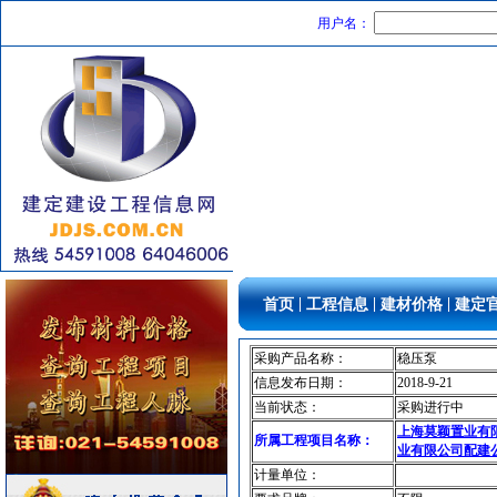
仪器仪表
[采购中]
用户名：
仪器仪表
[采购中]
空调设备
[采购中]
消防产品
[采购中]
仪器仪表
[采购中]
室内装修
[采购中]
油漆涂料
[采购中]
给排水系统
[采购中]
陶瓷制品
[采购中]
园林设施
[采购中]
室内给排水
[采购中]
|
|
|
首页
工程信息
建材价格
建定
防静电地板
[采购中]
铝合金门窗
[采购中]
采购产品名称：
稳压泵
门窗玻璃
[采购中]
信息发布日期：
2018-9-21
加气混凝土砌块
[采购中]
当前状态：
采购进行中
上海莫颖置业有
仪器仪表
[采购中]
所属工程项目名称：
业有限公司配建
石材木材
[采购中]
计量单位：
油漆涂料
[采购中]