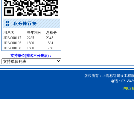
仪器仪表
[采购中]
室内装修
[采购中]
油漆涂料
[采购中]
给排水系统
[采购中]
用户名
当年积分
总积分
陶瓷制品
[采购中]
JD3-000117
2285
2345
JD3-000105
1500
1531
园林设施
[采购中]
JD3-000108
1500
1750
室内给排水
[采购中]
支持单位(排名不分先后)：
防静电地板
[采购中]
铝合金门窗
[采购中]
门窗玻璃
[采购中]
版权所有：上海标锭建设工程服务
加气混凝土砌块
[采购中]
电话：021-5459
仪器仪表
[采购中]
沪ICP备
石材木材
[采购中]
油漆涂料
[采购中]
供水设备
[采购中]
变配电
[采购中]
低压电器
[采购中]
低压电器
[采购中]