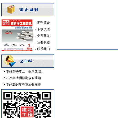
外墙装饰
[采购中]
石英灯
[采购中]
高压电器
[采购中]
-
期刊简介
卫浴洁具
[采购中]
-
下载试读
抛光砖石
[采购中]
-
免费获取
给排水系统
[采购中]
-
我要刊登
配电箱
[采购中]
-
联系我们
防雷接地
[采购中]
消防火警
[采购中]
安全防范
[采购中]
日光灯
[采购中]
本站2026年五一假期放假...
保温隔音材料
[采购中]
2025年清明假期放假通知
仪器仪表
[采购中]
本站2024年春节放假安排
水泵房
[采购中]
变压器
[采购中]
稳压泵
[采购中]
防水防腐
[采购中]
水泵
[采购中]