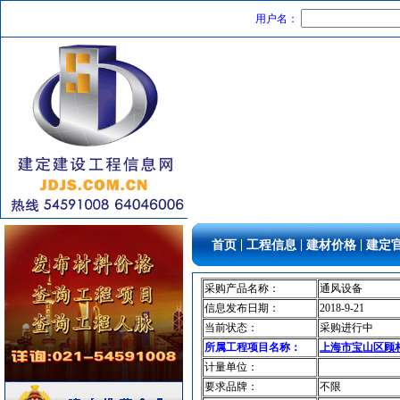
变压器
[采购中]
用户名：
稳压泵
[采购中]
防水防腐
[采购中]
水泵
[采购中]
二头隔栅射灯
[采购中]
火灾自动报警系统
[采购中]
消防器材
[采购中]
仪器仪表
[采购中]
防水防腐
[采购中]
高级地砖
[采购中]
铝扣版
[采购中]
|
|
|
首页
工程信息
建材价格
建定
幕墙
[采购中]
墙地面砖
[采购中]
采购产品名称：
通风设备
电梯工程
[采购中]
信息发布日期：
2018-9-21
空调设备
[采购中]
当前状态：
采购进行中
电线电缆
[采购中]
所属工程项目名称：
上海市宝山区顾村
计量单位：
材耐磨砖
[采购中]
要求品牌：
不限
给排水系统
[采购中]