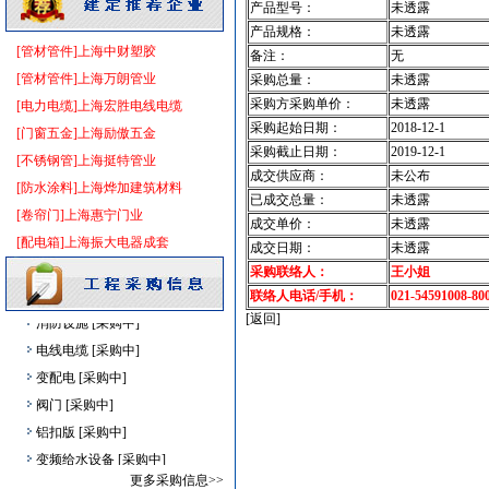
产品型号：
未透露
电线电缆
[采购中]
产品规格：
未透露
园林设施
[采购中]
[管材管件]上海中财塑胶
备注：
无
变配电
[采购中]
[管材管件]上海万朗管业
采购总量：
未透露
开关
[采购中]
采购方采购单价：
未透露
[电力电缆]上海宏胜电线电缆
变配电
[采购中]
采购起始日期：
2018-12-1
[门窗五金]上海励傲五金
PVC窗帘
[采购中]
采购截止日期：
2019-12-1
[不锈钢管]上海挺特管业
成交供应商：
未公布
高压电器
[采购中]
[防水涂料]上海烨加建筑材料
已成交总量：
未透露
墙地面砖
[采购中]
[卷帘门]上海惠宁门业
成交单价：
未透露
防火隔热
[采购中]
[配电箱]上海振大电器成套
成交日期：
未透露
装饰石材
[采购中]
采购联络人：
王小姐
低压电器
[采购中]
联络人电话/手机：
021-54591008-80
消防设施
[采购中]
[返回]
电线电缆
[采购中]
变配电
[采购中]
阀门
[采购中]
铝扣版
[采购中]
变频给水设备
[采购中]
通信光缆
[采购中]
更多采购信息>>