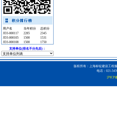
二头隔栅射灯
[采购中]
火灾自动报警系统
[采购中]
消防器材
[采购中]
仪器仪表
[采购中]
用户名
当年积分
总积分
防水防腐
[采购中]
JD3-000117
2285
2345
高级地砖
[采购中]
JD3-000105
1500
1531
JD3-000108
1500
1750
铝扣版
[采购中]
支持单位(排名不分先后)：
幕墙
[采购中]
墙地面砖
[采购中]
电梯工程
[采购中]
版权所有：上海标锭建设工程服务
空调设备
[采购中]
电话：021-5459
电线电缆
[采购中]
沪ICP备
材耐磨砖
[采购中]
给排水系统
[采购中]
电线电缆
[采购中]
园林设施
[采购中]
变配电
[采购中]
开关
[采购中]