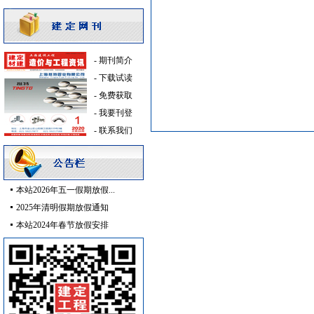
胡桃木
[采购中]
通风设备
[采购中]
陶瓷制品洁净空调
[采购中]
门窗玻璃
[采购中]
-
期刊简介
稳压泵
[采购中]
-
下载试读
玻璃幕墙
[采购中]
-
免费获取
及各种防火器材
[采购中]
-
我要刊登
供水设备光源灯具等
[采购中]
-
联系我们
稳压泵
[采购中]
灯具
[采购中]
油漆涂料
[采购中]
本站2026年五一假期放假...
砂石
[采购中]
2025年清明假期放假通知
防水防腐
[采购中]
本站2024年春节放假安排
空调设备
[采购中]
油漆涂料
[采购中]
石英灯
[采购中]
陶瓷制品
[采购中]
光源灯具
[采购中]