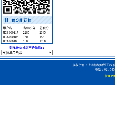
安全防范
[采购中]
门窗玻璃
[采购中]
给排水系统
[采购中]
复合木地板
[采购中]
稳压泵
[采购中]
用户名
当年积分
总积分
JD3-000117
2285
2345
供水设备
[采购中]
JD3-000105
1500
1531
钢材
[采购中]
JD3-000108
1500
1750
光源灯具
[采购中]
支持单位(排名不分先后)：
给排水阀门
[采购中]
供水设备
[采购中]
版权所有：上海标锭建设工程服务
及各种防火器材
[采购中]
电话：021-5459
防火阀
[采购中]
沪ICP备
管材管件
[采购中]
水泵
[采购中]
电线电缆
[采购中]
仪器仪表
[采购中]
中央空调
[采购中]
防雷接地
[采购中]