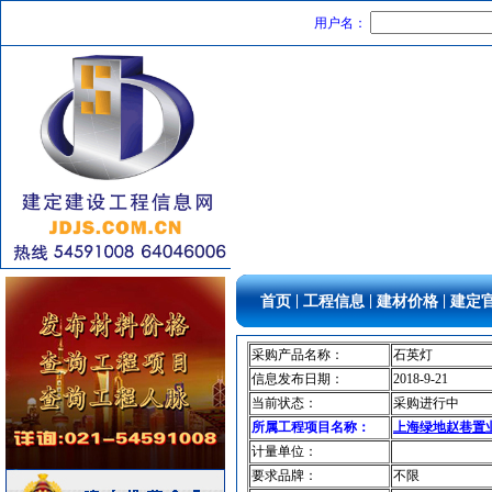
用户名：
石英灯
[采购中]
陶瓷制品
[采购中]
光源灯具
[采购中]
安全防范
[采购中]
门窗玻璃
[采购中]
给排水系统
[采购中]
复合木地板
[采购中]
稳压泵
[采购中]
供水设备
[采购中]
钢材
[采购中]
光源灯具
[采购中]
|
|
|
首页
工程信息
建材价格
建定
给排水阀门
[采购中]
供水设备
[采购中]
采购产品名称：
石英灯
信息发布日期：
2018-9-21
及各种防火器材
[采购中]
当前状态：
采购进行中
防火阀
[采购中]
所属工程项目名称：
上海绿地赵巷置
管材管件
[采购中]
计量单位：
水泵
[采购中]
要求品牌：
不限