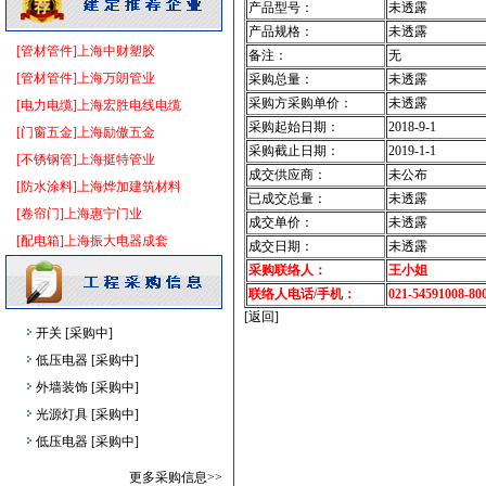
电线电缆
[采购中]
产品型号：
未透露
仪器仪表
[采购中]
产品规格：
未透露
[管材管件]上海中财塑胶
中央空调
[采购中]
备注：
无
[管材管件]上海万朗管业
采购总量：
未透露
防雷接地
[采购中]
采购方采购单价：
未透露
[电力电缆]上海宏胜电线电缆
卫生洁具
[采购中]
采购起始日期：
2018-9-1
[门窗五金]上海励傲五金
高压电器
[采购中]
采购截止日期：
2019-1-1
[不锈钢管]上海挺特管业
及各种防火器材
[采购中]
成交供应商：
未公布
[防水涂料]上海烨加建筑材料
智能建筑
[采购中]
已成交总量：
未透露
[卷帘门]上海惠宁门业
商品混凝土
[采购中]
成交单价：
未透露
[配电箱]上海振大电器成套
变配电
[采购中]
成交日期：
未透露
采购联络人：
王小姐
低压电器
[采购中]
联络人电话/手机：
021-54591008-80
供水设备
[采购中]
[返回]
开关
[采购中]
低压电器
[采购中]
外墙装饰
[采购中]
光源灯具
[采购中]
低压电器
[采购中]
清洁式排风
[采购中]
更多采购信息>>