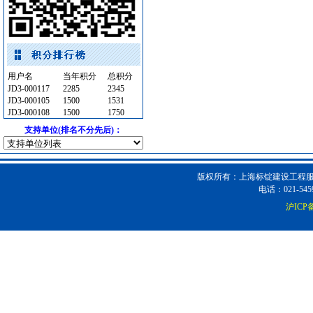
高级地砖
[采购中]
通风设备
[采购中]
变配电
[采购中]
管材管件
[采购中]
防水防腐
[采购中]
用户名
当年积分
总积分
外墙装饰
[采购中]
JD3-000117
2285
2345
JD3-000105
1500
1531
低压电器
[采购中]
JD3-000108
1500
1750
低压电器
[采购中]
支持单位(排名不分先后)：
高压电器
[采购中]
防水防腐
[采购中]
筒灯
[采购中]
版权所有：上海标锭建设工程服务
电话：021-5459
智能建筑
[采购中]
沪ICP备
抛光砖石
[采购中]
光源灯具
[采购中]
消防稳压泵
[采购中]
供水设备
[采购中]
钢管
[采购中]
消防火警
[采购中]