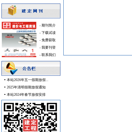
油漆涂料
[采购中]
简单装修
[采购中]
日光灯
[采购中]
-
期刊简介
仪器仪表
[采购中]
-
下载试读
低压电器
[采购中]
-
免费获取
变配电
[采购中]
-
我要刊登
胡桃木
[采购中]
-
联系我们
卫浴洁具
[采购中]
低压电器
[采购中]
电气控制开关
[采购中]
本站2026年五一假期放假...
防雷接地
[采购中]
2025年清明假期放假通知
开关插座
[采购中]
本站2024年春节放假安排
卫生洁具
[采购中]
空调设备
[采购中]
光源灯具
[采购中]
变频给水设备
[采购中]
阀门组件
[采购中]