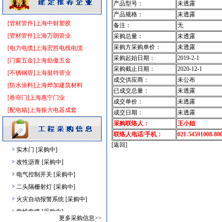
产品型号：
未透露
供水设备
[采购中]
产品规格：
未透露
钢管
[采购中]
[管材管件]上海中财塑胶
备注：
无
消防火警
[采购中]
[管材管件]上海万朗管业
采购总量：
未透露
采购方采购单价：
未透露
高级地砖
[采购中]
[电力电缆]上海宏胜电线电缆
采购起始日期：
2019-2-1
铝扣版
[采购中]
[门窗五金]上海励傲五金
采购截止日期：
2020-12-1
给排水系统
[采购中]
[不锈钢管]上海挺特管业
成交供应商：
未公布
玻璃幕墙
[采购中]
[防水涂料]上海烨加建筑材料
已成交总量：
未透露
防静电地板
[采购中]
[卷帘门]上海惠宁门业
成交单价：
未透露
卫浴洁具
[采购中]
[配电箱]上海振大电器成套
成交日期：
未透露
阀门
[采购中]
采购联络人：
王小姐
变配电
[采购中]
联络人电话/手机：
021-54591008-80
[返回]
实木门
[采购中]
改性沥青
[采购中]
电气控制开关
[采购中]
二头隔栅射灯
[采购中]
火灾自动报警系统
[采购中]
电线电缆
[采购中]
更多采购信息>>
复合木地板
[采购中]