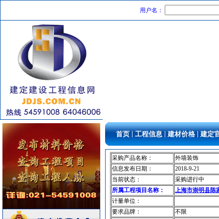
用户名：
高级地砖
[采购中]
通风设备
[采购中]
变配电
[采购中]
管材管件
[采购中]
防水防腐
[采购中]
外墙装饰
[采购中]
低压电器
[采购中]
低压电器
[采购中]
|
|
|
首页
工程信息
建材价格
建定
高压电器
[采购中]
防水防腐
[采购中]
采购产品名称：
外墙装饰
筒灯
[采购中]
信息发布日期：
2018-9-21
当前状态：
采购进行中
智能建筑
[采购中]
所属工程项目名称：
上海市崇明县陈家镇
抛光砖石
[采购中]
计量单位：
光源灯具
[采购中]
要求品牌：
不限
消防稳压泵
[采购中]