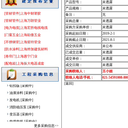
产品型号：
未透露
防雷接地
[采购中]
产品规格：
未透露
防雷接地
[采购中]
[管材管件]上海中财塑胶
备注：
无
变配电
[采购中]
[管材管件]上海万朗管业
采购总量：
未透露
高级地砖
[采购中]
采购方采购单价：
未透露
[电力电缆]上海宏胜电线电缆
采购起始日期：
2019-2-1
外墙装饰
[采购中]
[门窗五金]上海励傲五金
采购截止日期：
2021-8-1
变频给水设备
[采购中]
[不锈钢管]上海挺特管业
成交供应商：
未公布
消防器材
[采购中]
[防水涂料]上海烨加建筑材料
已成交总量：
未透露
电线电缆
[采购中]
[卷帘门]上海惠宁门业
成交单价：
未透露
光源灯具
[采购中]
[配电箱]上海振大电器成套
成交日期：
未透露
砂石
[采购中]
采购联络人：
王小姐
低压电器
[采购中]
联络人电话/手机：
021-54591008-80
[返回]
铝扣版
[采购中]
油漆涂料
[采购中]
发电机
[采购中]
消防稳压泵
[采购中]
变压器
[采购中]
电缆电线
[采购中]
更多采购信息>>
阀门组件
[采购中]