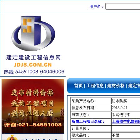
外墙装饰
[采购中]
用户名：
扶手护栏
[采购中]
插座开关酒店设备
[采购中]
变配电
[采购中]
筒灯
[采购中]
低压电器
[采购中]
墙地面砖
[采购中]
仿古砖
[采购中]
二头隔栅射灯
[采购中]
外墙装饰
[采购中]
商品混凝土
[采购中]
|
|
|
首页
工程信息
建材价格
建定
防火阀
[采购中]
室内装修
[采购中]
采购产品名称：
防水防腐
供水设备
[采购中]
信息发布日期：
2018-9-21
路标
[采购中]
当前状态：
采购进行中
所属工程项目名称：
上海航空电器有
卫浴洁具
[采购中]
计量单位：
石材木材
[采购中]
要求品牌：
不限
开关
[采购中]