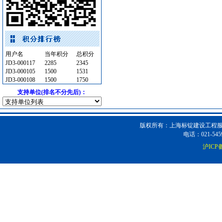
筒灯
[采购中]
低压电器
[采购中]
墙地面砖
[采购中]
仿古砖
[采购中]
用户名
当年积分
总积分
二头隔栅射灯
[采购中]
JD3-000117
2285
2345
JD3-000105
1500
1531
外墙装饰
[采购中]
JD3-000108
1500
1750
商品混凝土
[采购中]
支持单位(排名不分先后)：
防火阀
[采购中]
室内装修
[采购中]
供水设备
[采购中]
版权所有：上海标锭建设工程服务
电话：021-5459
路标
[采购中]
沪ICP备
卫浴洁具
[采购中]
石材木材
[采购中]
开关
[采购中]
防雷接地
[采购中]
防雷接地
[采购中]
变配电
[采购中]
高级地砖
[采购中]