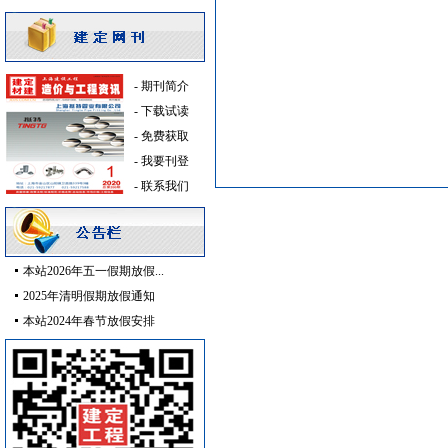
消防泵
[采购中]
低压电器
[采购中]
电气系统
[采购中]
-
期刊简介
陶瓷制品
[采购中]
-
下载试读
绿化苗木
[采购中]
-
免费获取
低压电器
[采购中]
-
我要刊登
灯盘
[采购中]
-
联系我们
高压电器
[采购中]
阀门组件
[采购中]
防雷接地
[采购中]
消防工程
[采购中]
本站2026年五一假期放假...
保温材料
[采购中]
2025年清明假期放假通知
防火隔热
[采购中]
本站2024年春节放假安排
光源灯具
[采购中]
外墙装饰
[采购中]
扶手护栏
[采购中]
插座开关酒店设备
[采购中]
变配电
[采购中]