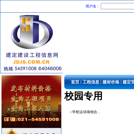
滤毒式排风
[采购中]
用户名：
仪器仪表
[采购中]
变压器
[采购中]
电气控制开关
[采购中]
卫生洁具
[采购中]
墙地面砖
[采购中]
供水设备
[采购中]
变频给水设备
[采购中]
变压器
[采购中]
陶瓷块料
[采购中]
电线电缆
[采购中]
|
|
|
首页
工程信息
建材价格
建定
卫浴洁具
[采购中]
校园专用
给排水系统
[采购中]
成品楼梯
[采购中]
推土机
[采购中]
学校运动场地合...
消防稳压泵
[采购中]
铝合金门窗
[采购中]
园林设施
[采购中]