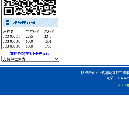
卫生洁具
[采购中]
墙地面砖
[采购中]
供水设备
[采购中]
变频给水设备
[采购中]
用户名
当年积分
总积分
变压器
[采购中]
JD3-000117
2285
2345
陶瓷块料
[采购中]
JD3-000105
1500
1531
JD3-000108
1500
1750
电线电缆
[采购中]
支持单位(排名不分先后)：
卫浴洁具
[采购中]
给排水系统
[采购中]
成品楼梯
[采购中]
版权所有：上海标锭建设工程服务
推土机
[采购中]
电话：021-5459
消防稳压泵
[采购中]
沪ICP备
铝合金门窗
[采购中]
园林设施
[采购中]
给排水阀门
[采购中]
给排水系统
[采购中]
筒灯
[采购中]
室内给排水
[采购中]