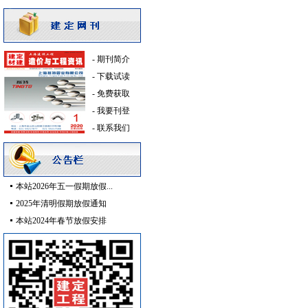
高级地砖
[采购中]
供水设备
[采购中]
路标
[采购中]
-
期刊简介
防雷接地
[采购中]
-
下载试读
低压配电房
[采购中]
-
免费获取
卫生洁具
[采购中]
-
我要刊登
复合木地板
[采购中]
-
联系我们
给排水系统
[采购中]
石材木材
[采购中]
材耐磨砖
[采购中]
光源灯具
[采购中]
本站2026年五一假期放假...
通风空调工程
[采购中]
2025年清明假期放假通知
消防器材
[采购中]
本站2024年春节放假安排
油漆涂料
[采购中]
滤毒式排风
[采购中]
仪器仪表
[采购中]
变压器
[采购中]
电气控制开关
[采购中]