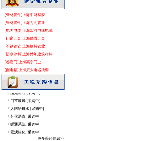
给排水阀门
[采购中]
给排水系统
[采购中]
[管材管件]上海中财塑胶
筒灯
[采购中]
[管材管件]上海万朗管业
室内给排水
[采购中]
[电力电缆]上海宏胜电线电缆
供水设备
[采购中]
[门窗五金]上海励傲五金
光源灯具
[采购中]
[不锈钢管]上海挺特管业
管材管件
[采购中]
[防水涂料]上海烨加建筑材料
矿粉
[采购中]
[卷帘门]上海惠宁门业
变配电
[采购中]
[配电箱]上海振大电器成套
消防工程
[采购中]
灯盘
[采购中]
抛光砖石
[采购中]
门窗玻璃
[采购中]
人防给排水
[采购中]
乳化沥青
[采购中]
暖通系统
[采购中]
景观绿化
[采购中]
石英灯
[采购中]
更多采购信息>>