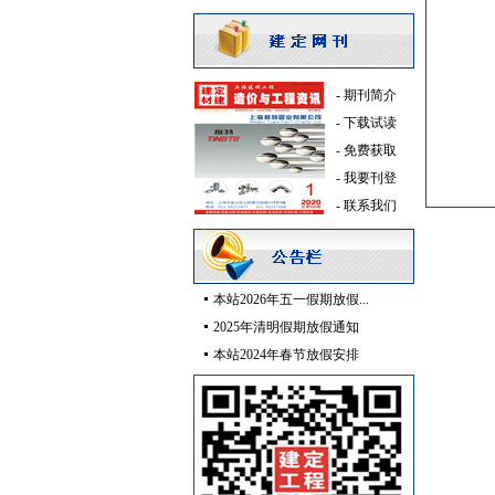
室内装修
[采购中]
仪器仪表
[采购中]
成品楼梯
[采购中]
-
期刊简介
室内给排水
[采购中]
-
下载试读
高压电器
[采购中]
-
免费获取
照明灯具
[采购中]
-
我要刊登
外墙装饰
[采购中]
-
联系我们
管材管件
[采购中]
景观绿化
[采购中]
给排水管件
[采购中]
低压电器
[采购中]
本站2026年五一假期放假...
门窗玻璃
[采购中]
2025年清明假期放假通知
石材木材
[采购中]
本站2024年春节放假安排
防雷接地
[采购中]
油漆涂料
[采购中]
消防稳压泵
[采购中]
智能建筑
[采购中]
门窗玻璃
[采购中]