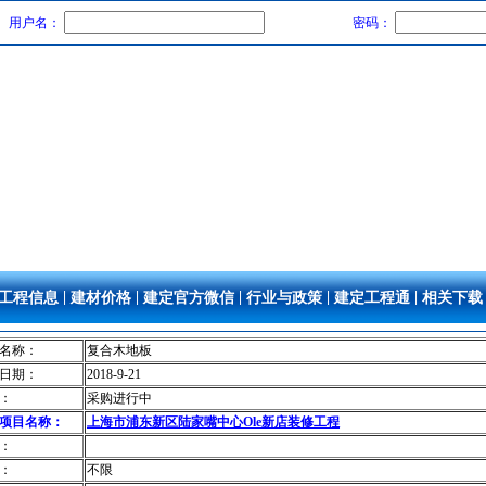
用户名：
密码：
|
|
|
|
|
工程信息
建材价格
建定官方微信
行业与政策
建定工程通
相关下载
名称：
复合木地板
日期：
2018-9-21
：
采购进行中
项目名称：
上海市浦东新区陆家嘴中心Ole新店装修工程
：
：
不限