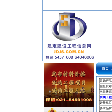
油漆涂料
[采购中]
消防稳压泵
[采购中]
智能建筑
[采购中]
门窗玻璃
[采购中]
装饰石材
[采购中]
给排水管件
[采购中]
外墙装饰
[采购中]
仪器仪表
[采购中]
外墙装饰
[采购中]
阀门组件
[采购中]
石英灯
[采购中]
|
首页
油漆涂料
[采购中]
通信光缆
[采购中]
采购产品
火灾自动报警系统
[采购中]
信息发布
铝扣版
[采购中]
当前状态
光源灯具
[采购中]
所属工程
计量单位
水泵
[采购中]
要求品牌
书桌家具景观绿化
[采购中]