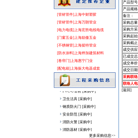
产品型号
室外排水
[采购中]
产品规格
电气控制开关
[采购中]
[管材管件]上海中财塑胶
备注：
低压电器
[采购中]
[管材管件]上海万朗管业
采购总量
仿古砖
[采购中]
采购方采
[电力电缆]上海宏胜电线电缆
仿古砖
[采购中]
采购起始
[门窗五金]上海励傲五金
采购截止
复合木地板
[采购中]
[不锈钢管]上海挺特管业
成交供应
电线电缆
[采购中]
[防水涂料]上海烨加建筑材料
已成交总
石英灯
[采购中]
[卷帘门]上海惠宁门业
成交单价
低压电器
[采购中]
[配电箱]上海振大电器成套
成交日期
日光灯
[采购中]
采购联络
墙地面砖
[采购中]
联络人电
PVC-U管材
[采购中]
[返回]
卫生洁具
[采购中]
钢质防火门
[采购中]
安全防范
[采购中]
消防火警
[采购中]
消防器材
[采购中]
园林设施
[采购中]
更多采购信息>>