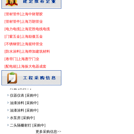
油漆涂料
[采购中]
电线电缆
[采购中]
[管材管件]上海中财塑胶
防雷接地
[采购中]
[管材管件]上海万朗管业
陶瓷制品
[采购中]
[电力电缆]上海宏胜电线电缆
及各种防火器材
[采购中]
[门窗五金]上海励傲五金
油漆涂料
[采购中]
[不锈钢管]上海挺特管业
玻璃幕墙
[采购中]
[防水涂料]上海烨加建筑材料
外墙装饰
[采购中]
[卷帘门]上海惠宁门业
卫浴洁具
[采购中]
[配电箱]上海振大电器成套
消防火警
[采购中]
扶梯
[采购中]
灯盘
[采购中]
仪器仪表
[采购中]
油漆涂料
[采购中]
油漆涂料
[采购中]
水泵房
[采购中]
二头隔栅射灯
[采购中]
给排水系统
[采购中]
更多采购信息>>