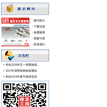
路标
[采购中]
供水设备
[采购中]
门窗玻璃
[采购中]
-
期刊简介
消火栓
[采购中]
-
下载试读
园林设施
[采购中]
-
免费获取
低压电器
[采购中]
-
我要刊登
内外墙装饰材料
[采购中]
-
联系我们
消防工程
[采购中]
陶瓷制品
[采购中]
景观绿化
[采购中]
仪器仪表
[采购中]
本站2026年五一假期放假...
通信光缆
[采购中]
2025年清明假期放假通知
内外墙装饰材料
[采购中]
本站2024年春节放假安排
光源灯具
[采购中]
8
[采购中]
铝合金门窗
[采购中]
石英灯
[采购中]
铝扣版
[采购中]