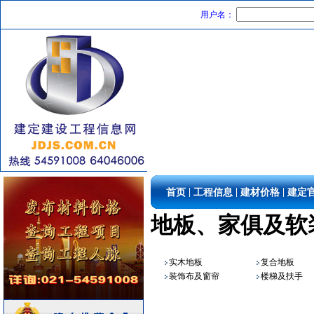
8
[采购中]
用户名：
铝合金门窗
[采购中]
石英灯
[采购中]
铝扣版
[采购中]
陶瓷制品
[采购中]
变配电
[采购中]
电线电缆
[采购中]
空调设备
[采购中]
光源灯具
[采购中]
陶瓷制品
[采购中]
油漆涂料
[采购中]
|
|
|
首页
工程信息
建材价格
建定
电气控制开关
[采购中]
地板、家俱及软
卫浴洁具
[采购中]
仪器仪表
[采购中]
火灾自动报警系统
[采购中]
实木地板
复合地板
墙地面砖
[采购中]
装饰布及窗帘
楼梯及扶手
运输机摊铺机
[采购中]
防雷接地
[采购中]