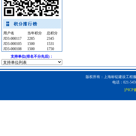
陶瓷制品
[采购中]
变配电
[采购中]
电线电缆
[采购中]
空调设备
[采购中]
用户名
当年积分
总积分
光源灯具
[采购中]
JD3-000117
2285
2345
陶瓷制品
[采购中]
JD3-000105
1500
1531
JD3-000108
1500
1750
油漆涂料
[采购中]
支持单位(排名不分先后)：
电气控制开关
[采购中]
卫浴洁具
[采购中]
仪器仪表
[采购中]
版权所有：上海标锭建设工程服务
火灾自动报警系统
[采购中]
电话：021-5459
墙地面砖
[采购中]
沪ICP备
运输机摊铺机
[采购中]
防雷接地
[采购中]
油漆涂料
[采购中]
电线电缆
[采购中]
防雷接地
[采购中]
陶瓷制品
[采购中]