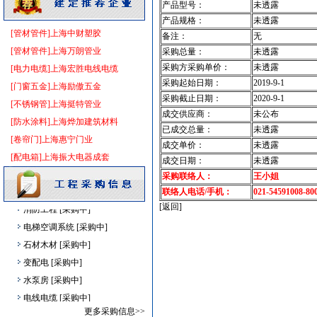
产品型号：
未透露
墙地面砖
[采购中]
产品规格：
未透露
防火阀
[采购中]
[管材管件]上海中财塑胶
备注：
无
电气管线
[采购中]
[管材管件]上海万朗管业
采购总量：
未透露
仪器仪表
[采购中]
采购方采购单价：
未透露
[电力电缆]上海宏胜电线电缆
园林设施
[采购中]
采购起始日期：
2019-9-1
[门窗五金]上海励傲五金
采购截止日期：
2020-9-1
阀门组件室外排水等
[采购中]
[不锈钢管]上海挺特管业
成交供应商：
未公布
墙地面砖
[采购中]
[防水涂料]上海烨加建筑材料
已成交总量：
未透露
暖通系统
[采购中]
[卷帘门]上海惠宁门业
成交单价：
未透露
变配电
[采购中]
[配电箱]上海振大电器成套
成交日期：
未透露
装载机
[采购中]
采购联络人：
王小姐
电线电缆
[采购中]
联络人电话/手机：
021-54591008-80
消防工程
[采购中]
[返回]
电梯空调系统
[采购中]
石材木材
[采购中]
变配电
[采购中]
水泵房
[采购中]
电线电缆
[采购中]
PVC窗帘
[采购中]
更多采购信息>>