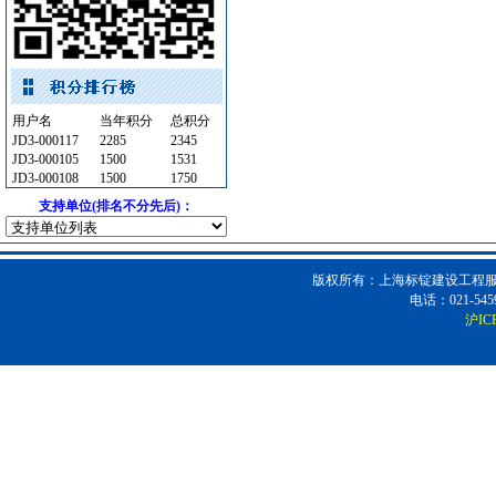
PVC窗帘
[采购中]
复合木地板
[采购中]
复合木地板
[采购中]
低压配电房
[采购中]
用户名
当年积分
总积分
油漆涂料
[采购中]
JD3-000117
2285
2345
JD3-000105
电线电缆
[采购中]
1500
1531
JD3-000108
1500
1750
石英灯
[采购中]
支持单位(排名不分先后)：
二头隔栅射灯
[采购中]
改性沥青
[采购中]
电器开关
[采购中]
版权所有：上海标锭建设工程服务
消防火警
[采购中]
电话：021-5459
沪IC
消防火警
[采购中]
稳压泵
[采购中]
消防器材
[采购中]
墙地面砖
[采购中]
防火阀
[采购中]
电气管线
[采购中]
仪器仪表
[采购中]