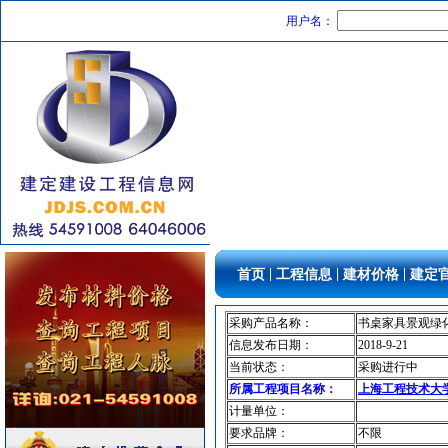
防水防腐
[采购中]
用户名：
给排水系统
[采购中]
照明器材
[采购中]
仪器仪表
[采购中]
PVC窗帘
[采购中]
复合木地板
[采购中]
复合木地板
[采购中]
低压配电房
[采购中]
油漆涂料
[采购中]
电线电缆
[采购中]
石英灯
[采购中]
|
|
|
首页
工程信息
建材价格
建定
二头隔栅射灯
[采购中]
改性沥青
[采购中]
采购产品名称：
书桌家具景观绿
电器开关
[采购中]
信息发布日期：
2018-9-21
消防火警
[采购中]
当前状态：
采购进行中
消防火警
[采购中]
所属工程项目名称：
上海工程技术大
计量单位：
稳压泵
[采购中]
要求品牌：
不限
消防器材
[采购中]