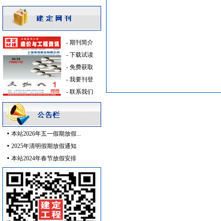
管材管件
[采购中]
防雷接地
[采购中]
实木门
[采购中]
-
期刊简介
外墙装饰
[采购中]
-
下载试读
光源灯具
[采购中]
-
免费获取
电线电缆
[采购中]
-
我要刊登
石材木材
[采购中]
-
联系我们
防水防腐
[采购中]
二头隔栅射灯
[采购中]
灯盘
[采购中]
园林设施
[采购中]
本站2026年五一假期放假...
日光灯
[采购中]
2025年清明假期放假通知
消防器材
[采购中]
本站2024年春节放假安排
卫浴洁具
[采购中]
防水防腐
[采购中]
给排水系统
[采购中]
照明器材
[采购中]
仪器仪表
[采购中]