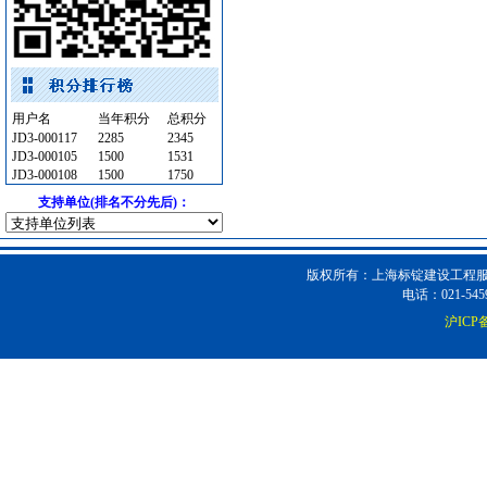
消防水泵接合器
[采购中]
家具饰材
[采购中]
门窗玻璃
[采购中]
给排水系统
[采购中]
用户名
当年积分
总积分
改性沥青
[采购中]
JD3-000117
2285
2345
其他
[采购中]
JD3-000105
1500
1531
简单装修
[采购中]
JD3-000108
1500
1750
电线电缆
[采购中]
支持单位(排名不分先后)：
光源灯具
[采购中]
给排水系统
[采购中]
版权所有：上海标锭建设工程服务
管材管件
[采购中]
电话：021-5459
自动报警
[采购中]
沪ICP备
二头隔栅射灯
[采购中]
PVC-U管材
[采购中]
给排水阀门
[采购中]
油漆涂料
[采购中]
消防工程
[采购中]
变频给水设备
[采购中]