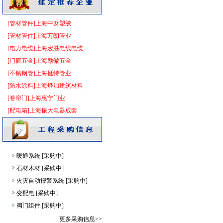
给排水阀门
[采购中]
油漆涂料
[采购中]
[管材管件]上海中财塑胶
消防工程
[采购中]
[管材管件]上海万朗管业
变频给水设备
[采购中]
[电力电缆]上海宏胜电线电缆
消防器材
[采购中]
[门窗五金]上海励傲五金
给排水系统
[采购中]
[不锈钢管]上海挺特管业
防雷接地
[采购中]
[防水涂料]上海烨加建筑材料
矿粉
[采购中]
[卷帘门]上海惠宁门业
内外墙装饰材料
[采购中]
[配电箱]上海振大电器成套
水泵
[采购中]
标线
[采购中]
防水防腐
[采购中]
暖通系统
[采购中]
石材木材
[采购中]
火灾自动报警系统
[采购中]
变配电
[采购中]
阀门组件
[采购中]
复合木地板
[采购中]
更多采购信息>>