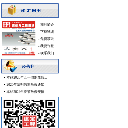
仪器仪表
[采购中]
给排水管件
[采购中]
改型剂等
[采购中]
变压器
[采购中]
-
期刊简介
火灾自动报警系统
[采购中]
-
下载试读
防静电地板
[采购中]
-
免费获取
通风设备
[采购中]
-
我要刊登
墙地面砖
[采购中]
-
联系我们
防火隔热
[采购中]
管材管件
[采购中]
墙地面砖
[采购中]
本站2026年五一假期放假...
变配电
[采购中]
2025年清明假期放假通知
装饰石材
[采购中]
本站2024年春节放假安排
及各种防火器材
[采购中]
家具饰材
[采购中]
防水防腐
[采购中]
PVC窗帘
[采购中]
水泥
[采购中]