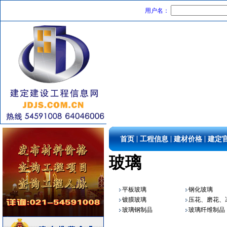
用户名：
其他
[采购中]
简单装修
[采购中]
|
|
|
首页
工程信息
建材价格
建定
电线电缆
[采购中]
光源灯具
[采购中]
玻璃
给排水系统
[采购中]
管材管件
[采购中]
平板玻璃
钢化玻璃
自动报警
[采购中]
镀膜玻璃
压花、磨花、冰.
二头隔栅射灯
[采购中]
玻璃钢制品
玻璃纤维制品
PVC-U管材
[采购中]