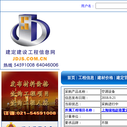
防水防腐
[采购中]
用户名：
室内给排水
[采购中]
石材木材
[采购中]
稳压泵
[采购中]
楼宇设备智能系统
[采购中]
电气管线
[采购中]
管材管件
[采购中]
管材管件
[采购中]
乳化沥青
[采购中]
门窗玻璃
[采购中]
铝扣版
[采购中]
|
|
|
首页
工程信息
建材价格
建定
铝扣版
[采购中]
外墙装饰
[采购中]
采购产品名称：
空调设备
高压电器
[采购中]
信息发布日期：
2018-9-21
防雷接地
[采购中]
当前状态：
采购进行中
变配电
[采购中]
所属工程项目名称：
上海绿地赵巷置
计量单位：
扶梯
[采购中]
要求品牌：
不限
防水防腐
[采购中]