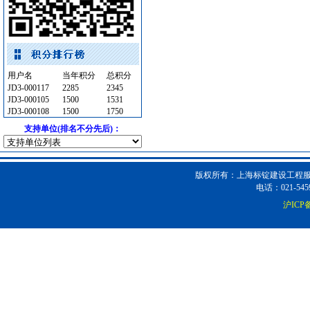
楼宇设备智能系统
[采购中]
电气管线
[采购中]
管材管件
[采购中]
管材管件
[采购中]
用户名
当年积分
总积分
乳化沥青
[采购中]
JD3-000117
2285
2345
JD3-000105
门窗玻璃
[采购中]
1500
1531
JD3-000108
1500
1750
铝扣版
[采购中]
支持单位(排名不分先后)：
铝扣版
[采购中]
外墙装饰
[采购中]
高压电器
[采购中]
版权所有：上海标锭建设工程服务
防雷接地
[采购中]
电话：021-5459
变配电
[采购中]
沪ICP备
扶梯
[采购中]
防水防腐
[采购中]
镀锌钢管
[采购中]
变配电
[采购中]
二头隔栅射灯
[采购中]
路标
[采购中]