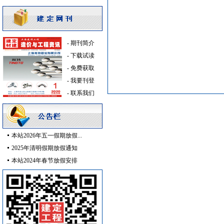
高级地砖
[采购中]
火灾自动报警系统
[采购中]
室内装饰材料
[采购中]
-
期刊简介
墙地面砖
[采购中]
-
下载试读
内外墙装饰材料
[采购中]
-
免费获取
电气控制开关
[采购中]
-
我要刊登
pvc-u排水管
[采购中]
-
联系我们
管材管件
[采购中]
仪器仪表
[采购中]
吸顶灯
[采购中]
PVC窗帘
[采购中]
本站2026年五一假期放假...
管材管件
[采购中]
2025年清明假期放假通知
油漆涂料
[采购中]
本站2024年春节放假安排
玻璃幕墙
[采购中]
防水防腐
[采购中]
室内给排水
[采购中]
石材木材
[采购中]
稳压泵
[采购中]