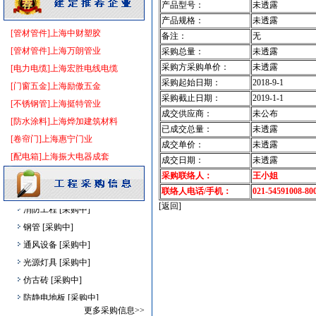
产品型号：
未透露
镀锌钢管
[采购中]
产品规格：
未透露
变配电
[采购中]
[管材管件]上海中财塑胶
备注：
无
二头隔栅射灯
[采购中]
[管材管件]上海万朗管业
采购总量：
未透露
路标
[采购中]
采购方采购单价：
未透露
[电力电缆]上海宏胜电线电缆
筒灯
[采购中]
采购起始日期：
2018-9-1
[门窗五金]上海励傲五金
采购截止日期：
2019-1-1
消防水泵
[采购中]
[不锈钢管]上海挺特管业
成交供应商：
未公布
电气控制开关
[采购中]
[防水涂料]上海烨加建筑材料
已成交总量：
未透露
陶瓷制品
[采购中]
[卷帘门]上海惠宁门业
成交单价：
未透露
石材木材
[采购中]
[配电箱]上海振大电器成套
成交日期：
未透露
阀门组件
[采购中]
采购联络人：
王小姐
外墙装饰
[采购中]
联络人电话/手机：
021-54591008-80
消防工程
[采购中]
[返回]
钢管
[采购中]
通风设备
[采购中]
光源灯具
[采购中]
仿古砖
[采购中]
防静电地板
[采购中]
消防器材
[采购中]
更多采购信息>>