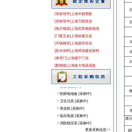
卫浴洁具
[采购中]
二头隔栅射灯
[采购中]
[管材管件]上海中财塑胶
低压电器
[采购中]
[管材管件]上海万朗管业
日光灯
[采购中]
[电力电缆]上海宏胜电线电缆
防火隔热
[采购中]
[门窗五金]上海励傲五金
供水设备
[采购中]
[不锈钢管]上海挺特管业
电梯工程
[采购中]
[防水涂料]上海烨加建筑材料
变配电
[采购中]
[卷帘门]上海惠宁门业
强弱电设施
[采购中]
[配电箱]上海振大电器成套
家具饰材
[采购中]
给排水系统
[采购中]
客梯
[采购中]
防静电地板
[采购中]
卫生洁具
[采购中]
夯实机
[采购中]
低压电器
[采购中]
消防稳压泵
[采购中]
门窗玻璃
[采购中]
更多采购信息>>