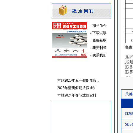
消防火警
[采购中]
改型剂等
[采购中]
管材管件
[采购中]
消防泵
[采购中]
-
期刊简介
仪器仪表
[采购中]
-
下载试读
水泥
[采购中]
-
免费获取
照明器材
[采购中]
-
我要刊登
铝扣版
[采购中]
-
联系我们
室内给排水
[采购中]
给排水系统
[采购中]
变配电
[采购中]
本站2026年五一假期放假...
日光灯
[采购中]
2025年清明假期放假通知
PVC窗帘
[采购中]
关键
本站2024年春节放假安排
电梯空调系统
[采购中]
消防水泵
[采购中]
自粘
变频给水设备
[采购中]
墙地面砖
[采购中]
SB
卫浴洁具
[采购中]