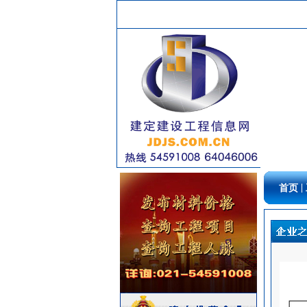
消防水泵
[采购中]
变频给水设备
[采购中]
墙地面砖
[采购中]
卫浴洁具
[采购中]
交通标识牌
[采购中]
仪器仪表
[采购中]
油漆涂料
[采购中]
给排水阀门
[采购中]
稳压泵
[采购中]
消防工程
[采购中]
通风设备
[采购中]
|
首页
仪器仪表
[采购中]
消防工程
[采购中]
油漆涂料
[采购中]
矿粉
[采购中]
水泵房
[采购中]
电线电缆
[采购中]
自动报警
[采购中]