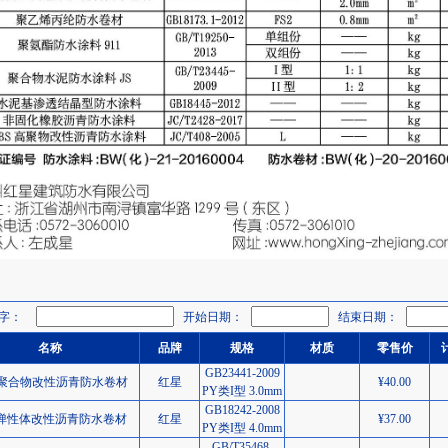
字：
开始日期：
结束日期：
名称
品牌
规格
材质
零售价
GB23441-2009
聚合物改性沥青防水卷材
红星
¥40.00
PY类I型 3.0mm
GB18242-2008
S弹性体改性沥青防水卷材
红星
¥37.00
PY类I型 4.0mm
GB/T35468-