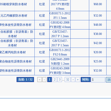
SBS耐根穿刺防水卷材
红星
2017 PY类II型
¥68.00
4.0mm
GB18173.1-2012
三元乙丙橡胶防水卷材
红星
¥32.00
JF1 1.5mm
GB18242-2008
S弹性体改性沥青防水卷材
红星
¥48.00
PY类II型 4.0mm
子自粘胶膜（非沥青基）防
GB/T23457-
红星
¥38.00
水卷材
2017 P 1.2mm
子自粘胶膜（非沥青基）防
GB/T23457-
红星
¥42.00
水卷材
2017 P 1.5mm
GB18173.1-2012
聚乙烯丙纶防水卷材
红星
¥20.00
FS2 0.8mm
GB23441-2009
聚合物改性沥青防水卷材
红星
¥25.00
N类I型 1.2mm
GB18243-2008
P塑性体改性沥青防水卷材
红星
¥32.00
PY类II型 3.0mm
当前: 1 / 32
«
‹
1
2
3
...
32
›
»
转到:
版权所有：上海标锭建设工程服务有限公司 地址：上海市徐汇区石龙路95弄33号1楼