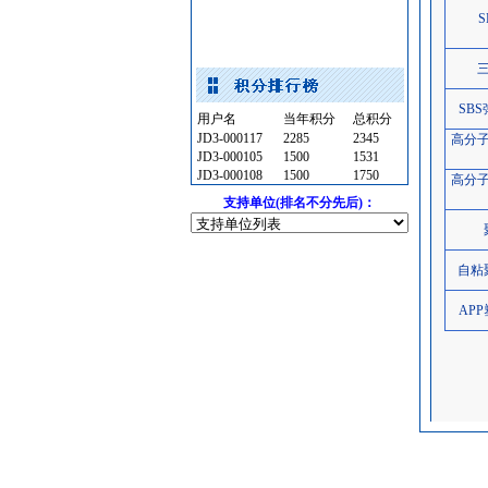
交通标识牌
[采购中]
仪器仪表
[采购中]
油漆涂料
[采购中]
给排水阀门
[采购中]
SB
用户名
当年积分
总积分
稳压泵
[采购中]
JD3-000117
2285
2345
高分
消防工程
[采购中]
JD3-000105
1500
1531
JD3-000108
通风设备
[采购中]
1500
1750
高分
仪器仪表
支持单位(排名不分先后)：
[采购中]
消防工程
[采购中]
油漆涂料
[采购中]
自粘
矿粉
[采购中]
AP
水泵房
[采购中]
电线电缆
[采购中]
自动报警
[采购中]
卫浴洁具
[采购中]
二头隔栅射灯
[采购中]
低压电器
[采购中]
日光灯
[采购中]