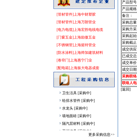
产品型号
装饰石材
[采购中]
产品规格
消防稳压泵
[采购中]
[管材管件]上海中财塑胶
备注：
铝扣版
[采购中]
[管材管件]上海万朗管业
采购总量
采购方采
火灾自动报警系统
[采购中]
[电力电缆]上海宏胜电线电缆
采购起始
及各种防火器材
[采购中]
[门窗五金]上海励傲五金
采购截止
强弱电设施
[采购中]
[不锈钢管]上海挺特管业
成交供应
油漆涂料
[采购中]
[防水涂料]上海烨加建筑材料
已成交总
日光灯
[采购中]
[卷帘门]上海惠宁门业
成交单价
管材管件
[采购中]
[配电箱]上海振大电器成套
成交日期
火灾自动报警系统
[采购中]
采购联络
门窗玻璃
[采购中]
联络人电
[返回]
卫生洁具
[采购中]
给排水管件
[采购中]
水龙头
[采购中]
墙地面砖
[采购中]
隔汽层材料
[采购中]
卫浴洁具
[采购中]
更多采购信息>>
铝扣版
[采购中]