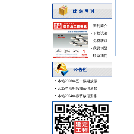
供水设备
[采购中]
电线电缆
[采购中]
消防工程
[采购中]
-
期刊简介
筒灯
[采购中]
-
下载试读
书桌家具景观绿化
[采购中]
-
免费获取
防水防腐
[采购中]
-
我要刊登
园林设施
[采购中]
-
联系我们
消防工程
[采购中]
砂石
[采购中]
消防火警
[采购中]
本站2026年五一假期放假...
内外墙装饰材料
[采购中]
2025年清明假期放假通知
装饰石材
[采购中]
本站2024年春节放假安排
陶瓷制品
[采购中]
阀门组件
[采购中]
消防器材
[采购中]
电线电缆
[采购中]
变压器
[采购中]