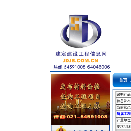
消防器材
[采购中]
电线电缆
[采购中]
变压器
[采购中]
供水设备光源灯具等
[采购中]
电线电缆
[采购中]
水泵
[采购中]
复合木地板
[采购中]
消防器材
[采购中]
消防火警
[采购中]
二头隔栅射灯
[采购中]
消防器材
[采购中]
|
首页
陶瓷制品
[采购中]
管材管件
[采购中]
采购产品
供水设备
[采购中]
信息发布
当前状态
光源灯具
[采购中]
所属工程
消防稳压泵
[采购中]
计量单位
消防器材
[采购中]
要求品牌
矿粉
[采购中]