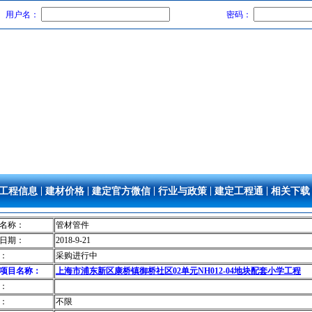
用户名：
密码：
|
|
|
|
|
工程信息
建材价格
建定官方微信
行业与政策
建定工程通
相关下载
名称：
管材管件
日期：
2018-9-21
：
采购进行中
项目名称：
上海市浦东新区康桥镇御桥社区02单元NH012-04地块配套小学工程
：
：
不限