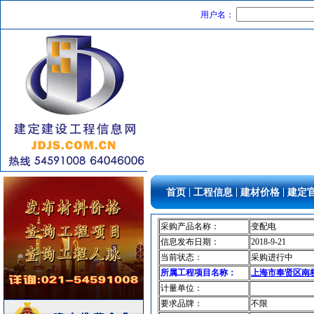
抛光砖石
[采购中]
用户名：
照明灯具
[采购中]
变频给水设备
[采购中]
消火栓系统
[采购中]
油漆涂料
[采购中]
低压电器
[采购中]
玻璃幕墙
[采购中]
给排水阀门
[采购中]
油漆涂料
[采购中]
强弱电设施
[采购中]
铝合金门窗
[采购中]
|
|
|
首页
工程信息
建材价格
建定
变配电
[采购中]
镀锌钢管
[采购中]
采购产品名称：
变配电
卫浴洁具
[采购中]
信息发布日期：
2018-9-21
当前状态：
采购进行中
石材木材
[采购中]
所属工程项目名称：
上海市奉贤区南桥基
供水设备
[采购中]
计量单位：
给排水系统
[采购中]
要求品牌：
不限
石材木材
[采购中]