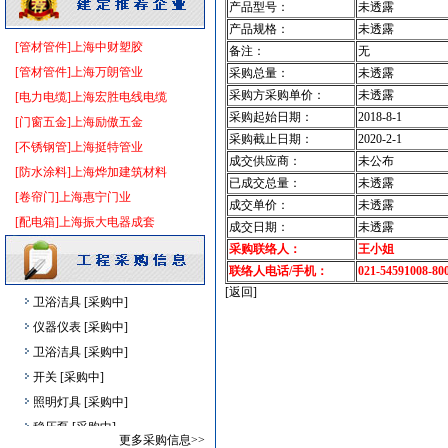
产品型号：
未透露
消防稳压泵
[采购中]
产品规格：
未透露
仪器仪表
[采购中]
[管材管件]上海中财塑胶
备注：
无
灰砂砖
[采购中]
[管材管件]上海万朗管业
采购总量：
未透露
水泵
[采购中]
采购方采购单价：
未透露
[电力电缆]上海宏胜电线电缆
采购起始日期：
2018-8-1
防水防腐
[采购中]
[门窗五金]上海励傲五金
采购截止日期：
2020-2-1
光源灯具
[采购中]
[不锈钢管]上海挺特管业
成交供应商：
未公布
铝扣版
[采购中]
[防水涂料]上海烨加建筑材料
已成交总量：
未透露
玻璃幕墙
[采购中]
[卷帘门]上海惠宁门业
成交单价：
未透露
二头隔栅射灯
[采购中]
[配电箱]上海振大电器成套
成交日期：
未透露
外墙装饰
[采购中]
采购联络人：
王小姐
消防设施
[采购中]
联络人电话/手机：
021-54591008-80
[返回]
卫浴洁具
[采购中]
仪器仪表
[采购中]
卫浴洁具
[采购中]
开关
[采购中]
照明灯具
[采购中]
稳压泵
[采购中]
更多采购信息>>
照明器材
[采购中]