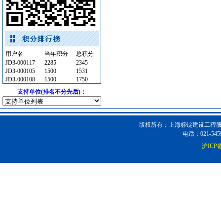
油漆涂料
[采购中]
低压电器
[采购中]
玻璃幕墙
[采购中]
给排水阀门
[采购中]
用户名
当年积分
总积分
油漆涂料
[采购中]
JD3-000117
2285
2345
JD3-000105
1500
1531
强弱电设施
[采购中]
JD3-000108
1500
1750
铝合金门窗
[采购中]
支持单位(排名不分先后)：
变配电
[采购中]
镀锌钢管
[采购中]
卫浴洁具
[采购中]
版权所有：上海标锭建设工程服务
电话：021-5459
石材木材
[采购中]
沪ICP备
供水设备
[采购中]
给排水系统
[采购中]
石材木材
[采购中]
消防稳压泵
[采购中]
仪器仪表
[采购中]
灰砂砖
[采购中]