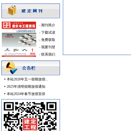
高级地砖
[采购中]
油漆涂料
[采购中]
火灾自动报警系统
[采购中]
-
期刊简介
园林设施
[采购中]
-
下载试读
管材管件
[采购中]
-
免费获取
二头隔栅射灯
[采购中]
-
我要刊登
乳化沥青
[采购中]
-
联系我们
防水防腐
[采购中]
照明灯具
[采购中]
抛光砖石
[采购中]
本站2026年五一假期放假...
防雷接地
[采购中]
2025年清明假期放假通知
门窗玻璃
[采购中]
本站2024年春节放假安排
仪器仪表
[采购中]
变配电
[采购中]
抛光砖石
[采购中]
照明灯具
[采购中]
变频给水设备
[采购中]
消火栓系统
[采购中]