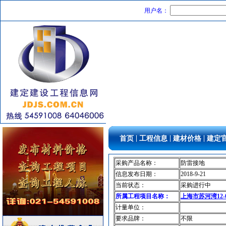
门窗玻璃
[采购中]
用户名：
水泵
[采购中]
空调
[采购中]
安全防范
[采购中]
石材木材
[采购中]
变配电
[采购中]
日光灯
[采购中]
自动报警
[采购中]
低压电器
[采购中]
通信光缆
[采购中]
防雷接地
[采购中]
|
|
|
首页
工程信息
建材价格
建定
内外墙装饰材料
[采购中]
材耐磨砖
[采购中]
采购产品名称：
防雷接地
陶瓷制品
[采购中]
信息发布日期：
2018-9-21
油漆涂料
[采购中]
当前状态：
采购进行中
玻璃幕墙
[采购中]
所属工程项目名称：
上海市苏河湾12-
稳压泵
[采购中]
计量单位：
要求品牌：
不限
消防水泵接合器
[采购中]