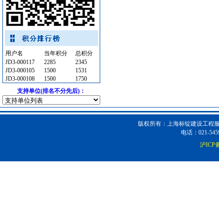
石材木材
[采购中]
变配电
[采购中]
日光灯
[采购中]
自动报警
[采购中]
用户名
当年积分
总积分
低压电器
[采购中]
JD3-000117
2285
2345
通信光缆
[采购中]
JD3-000105
1500
1531
JD3-000108
1500
1750
防雷接地
[采购中]
支持单位(排名不分先后)：
内外墙装饰材料
[采购中]
材耐磨砖
[采购中]
陶瓷制品
[采购中]
版权所有：上海标锭建设工程服务
油漆涂料
[采购中]
电话：021-5459
玻璃幕墙
[采购中]
沪ICP备
稳压泵
[采购中]
消防水泵接合器
[采购中]
低压电器
[采购中]
防水防腐
[采购中]
油漆涂料
[采购中]
给排水阀门
[采购中]