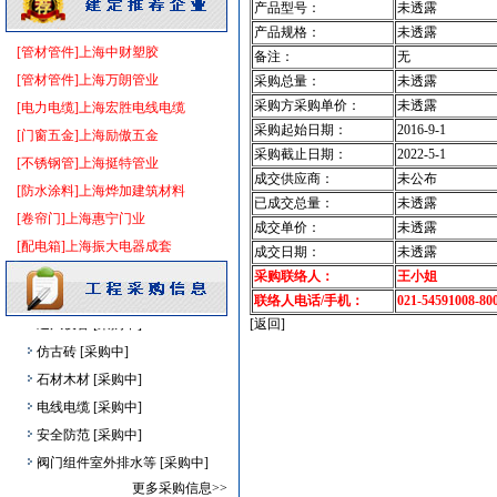
产品型号：
未透露
低压电器
[采购中]
产品规格：
未透露
防水防腐
[采购中]
[管材管件]上海中财塑胶
备注：
无
油漆涂料
[采购中]
[管材管件]上海万朗管业
采购总量：
未透露
给排水阀门
[采购中]
采购方采购单价：
未透露
[电力电缆]上海宏胜电线电缆
变频给水设备
[采购中]
采购起始日期：
2016-9-1
[门窗五金]上海励傲五金
稳压泵
[采购中]
采购截止日期：
2022-5-1
[不锈钢管]上海挺特管业
成交供应商：
未公布
给排水系统
[采购中]
[防水涂料]上海烨加建筑材料
已成交总量：
未透露
外墙装饰
[采购中]
[卷帘门]上海惠宁门业
成交单价：
未透露
防火隔热
[采购中]
[配电箱]上海振大电器成套
成交日期：
未透露
防水防腐
[采购中]
采购联络人：
王小姐
高压电器
[采购中]
联络人电话/手机：
021-54591008-80
通风设备
[采购中]
[返回]
仿古砖
[采购中]
石材木材
[采购中]
电线电缆
[采购中]
安全防范
[采购中]
阀门组件室外排水等
[采购中]
筒灯
[采购中]
更多采购信息>>