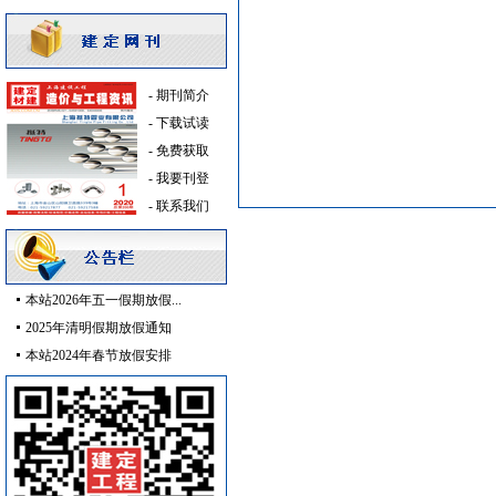
装饰石材
[采购中]
消防稳压泵
[采购中]
筒灯
[采购中]
-
期刊简介
仪器仪表
[采购中]
-
下载试读
供水设备
[采购中]
-
免费获取
墙地面砖
[采购中]
-
我要刊登
电气控制开关
[采购中]
-
联系我们
变频给水设备
[采购中]
筒灯
[采购中]
消防火警
[采购中]
胡桃木
[采购中]
本站2026年五一假期放假...
铝合金系列推拉窗
[采购中]
2025年清明假期放假通知
外墙装饰
[采购中]
本站2024年春节放假安排
通风系统
[采购中]
门窗玻璃
[采购中]
水泵
[采购中]
空调
[采购中]
安全防范
[采购中]