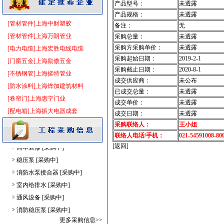
产品型号：
未透露
仪器仪表电线电缆
[采购中]
产品规格：
未透露
防火阀
[采购中]
[管材管件]上海中财塑胶
备注：
无
卫生洁具
[采购中]
[管材管件]上海万朗管业
采购总量：
未透露
园林设施
[采购中]
采购方采购单价：
未透露
[电力电缆]上海宏胜电线电缆
镀锌钢管
[采购中]
采购起始日期：
2019-2-1
[门窗五金]上海励傲五金
采购截止日期：
2020-8-1
成品楼梯
[采购中]
[不锈钢管]上海挺特管业
成交供应商：
未公布
水泵
[采购中]
[防水涂料]上海烨加建筑材料
已成交总量：
未透露
卫生洁具
[采购中]
[卷帘门]上海惠宁门业
成交单价：
未透露
变配电
[采购中]
[配电箱]上海振大电器成套
成交日期：
未透露
筒灯
[采购中]
采购联络人：
王小姐
给排水管件
[采购中]
联络人电话/手机：
021-54591008-80
简单装修
[采购中]
[返回]
稳压泵
[采购中]
消防水泵接合器
[采购中]
室内给排水
[采购中]
通风设备
[采购中]
消防稳压泵
[采购中]
墙地面砖
[采购中]
更多采购信息>>