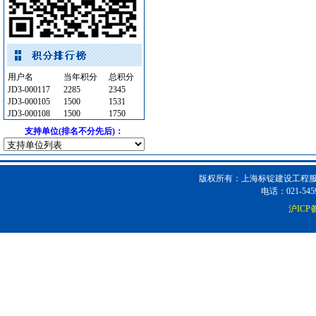
商品混凝土
[采购中]
消防
[采购中]
PVC窗帘
[采购中]
装饰石材
[采购中]
用户名
当年积分
总积分
及各种防火器材
[采购中]
JD3-000117
2285
2345
JD3-000105
电梯
[采购中]
1500
1531
JD3-000108
1500
1750
给排水阀门
[采购中]
支持单位(排名不分先后)：
仪器仪表
[采购中]
电气控制开关
[采购中]
室内给排水
[采购中]
版权所有：上海标锭建设工程服务
油漆涂料
[采购中]
电话：021-5459
变压器
[采购中]
沪ICP备
门窗玻璃
[采购中]
管材管件
[采购中]
仪器仪表电线电缆
[采购中]
防火阀
[采购中]
卫生洁具
[采购中]
园林设施
[采购中]