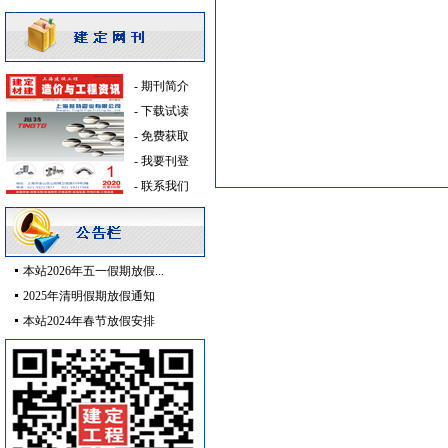
给排水系统
[采购中]
水泵房
[采购中]
变配电
[采购中]
-
期刊简介
阀门组件
[采购中]
-
下载试读
墙地面砖
[采购中]
-
免费获取
油漆涂料
[采购中]
-
我要刊登
光源灯具
[采购中]
-
联系我们
变配电
[采购中]
控制房
[采购中]
景观绿化
[采购中]
滤毒式排风
[采购中]
本站2026年五一假期放假...
灯具
[采购中]
2025年清明假期放假通知
卫浴洁具
[采购中]
本站2024年春节放假安排
阀门组件
[采购中]
供水设备
[采购中]
消防火警
[采购中]
抛光砖石
[采购中]
室内给排水
[采购中]