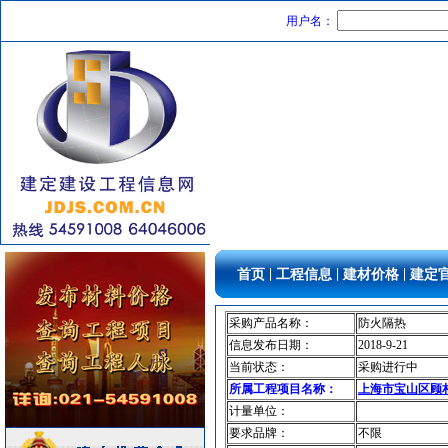
供水设备
[采购中]
用户名：
消防火警
[采购中]
抛光砖石
[采购中]
室内给排水
[采购中]
商品混凝土
[采购中]
消防
[采购中]
PVC窗帘
[采购中]
装饰石材
[采购中]
及各种防火器材
[采购中]
电梯
[采购中]
给排水阀门
[采购中]
|
|
|
首页
工程信息
建材价格
建定
仪器仪表
[采购中]
电气控制开关
[采购中]
采购产品名称：
防火隔热
室内给排水
[采购中]
信息发布日期：
2018-9-21
油漆涂料
[采购中]
当前状态：
采购进行中
变压器
[采购中]
所属工程项目名称：
上海市宝山区顾村
计量单位：
门窗玻璃
[采购中]
要求品牌：
不限
管材管件
[采购中]