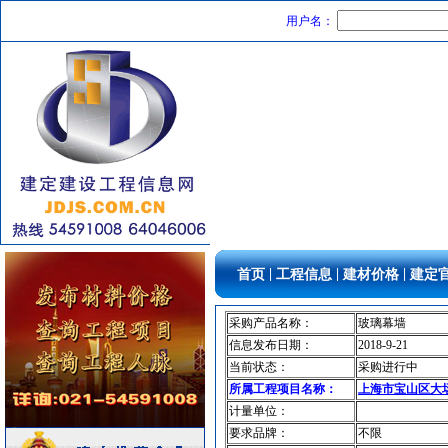
仿古砖
[采购中]
用户名：
防雷接地
[采购中]
光源灯具
[采购中]
通风设备
[采购中]
陶瓷制品
[采购中]
阀门组件室外排水等
[采购中]
灯具
[采购中]
景观绿化
[采购中]
卫生洁具
[采购中]
日光灯
[采购中]
其他
[采购中]
|
|
|
首页
工程信息
建材价格
建定
变配电
[采购中]
消火栓系统
[采购中]
采购产品名称：
玻璃幕墙
玻璃幕墙
[采购中]
信息发布日期：
2018-9-21
卫浴洁具
[采购中]
当前状态：
采购进行中
仪器仪表
[采购中]
所属工程项目名称：
上海市宝山区大
阀门组件室外排水等
[采购中]
计量单位：
灯盘
[采购中]
要求品牌：
不限