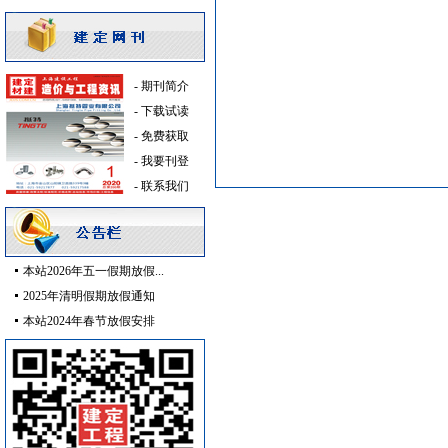
日光灯
[采购中]
防排烟通风系统
[采购中]
卫浴洁具
[采购中]
墙地面砖
[采购中]
-
期刊简介
仿古砖
[采购中]
-
下载试读
室外排水
[采购中]
-
免费获取
安全防范
[采购中]
-
我要刊登
光源灯具
[采购中]
-
联系我们
灯盘
[采购中]
电线电缆
[采购中]
稳压泵
[采购中]
本站2026年五一假期放假...
消防工程
[采购中]
2025年清明假期放假通知
消防工程
[采购中]
本站2024年春节放假安排
灯盘
[采购中]
仿古砖
[采购中]
防雷接地
[采购中]
光源灯具
[采购中]
通风设备
[采购中]