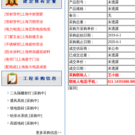
高压电器
[采购中]
产品型号：
未透露
管材管件
[采购中]
产品规格：
未透露
[管材管件]上海中财塑胶
备注：
无
陶瓷制品
[采购中]
[管材管件]上海万朗管业
采购总量：
未透露
电缆电线
[采购中]
采购方采购单价：
未透露
[电力电缆]上海宏胜电线电缆
胡桃木
[采购中]
采购起始日期：
2019-6-1
[门窗五金]上海励傲五金
给排水系统
[采购中]
采购截止日期：
2020-6-1
[不锈钢管]上海挺特管业
外墙装饰
[采购中]
成交供应商：
未公布
[防水涂料]上海烨加建筑材料
空调设备
[采购中]
已成交总量：
未透露
[卷帘门]上海惠宁门业
滤毒式排风
[采购中]
成交单价：
未透露
[配电箱]上海振大电器成套
成交日期：
未透露
吸顶灯
[采购中]
采购联络人：
王小姐
线槽线管
[采购中]
联络人电话/手机：
021-54591008-80
二头隔栅射灯
[采购中]
[返回]
二头隔栅射灯
[采购中]
通风系统
[采购中]
墙地面砖
[采购中]
给排水系统
[采购中]
高级地砖
[采购中]
水泵
[采购中]
更多采购信息>>