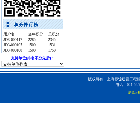
陶瓷制品
[采购中]
阀门组件室外排水等
[采购中]
灯具
[采购中]
景观绿化
[采购中]
卫生洁具
[采购中]
用户名
当年积分
总积分
JD3-000117
2285
2345
日光灯
[采购中]
JD3-000105
1500
1531
其他
[采购中]
JD3-000108
1500
1750
变配电
[采购中]
支持单位(排名不分先后)：
消火栓系统
[采购中]
玻璃幕墙
[采购中]
版权所有：上海标锭建设工程服务
卫浴洁具
[采购中]
电话：021-5459
仪器仪表
[采购中]
沪ICP备
阀门组件室外排水等
[采购中]
灯盘
[采购中]
高压电器
[采购中]
管材管件
[采购中]
陶瓷制品
[采购中]
电缆电线
[采购中]