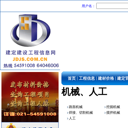
高级地砖
[采购中]
用户名：
外墙装饰
[采购中]
水泵
[采购中]
门窗玻璃
[采购中]
墙地面砖
[采购中]
铝扣版
[采购中]
阀门组件
[采购中]
油漆涂料
[采购中]
胡桃木
[采购中]
吸顶灯
[采购中]
防水防腐
[采购中]
|
|
|
首页
工程信息
建材价格
建定
管材管件
[采购中]
机械、人工
光源灯具
[采购中]
通信光缆
[采购中]
外墙装饰
[采购中]
路面机械
挖掘机械
石材木材
[采购中]
焊接、切割机械
搅拌机械
陶瓷制品
[采购中]
人工
防雷接地
[采购中]