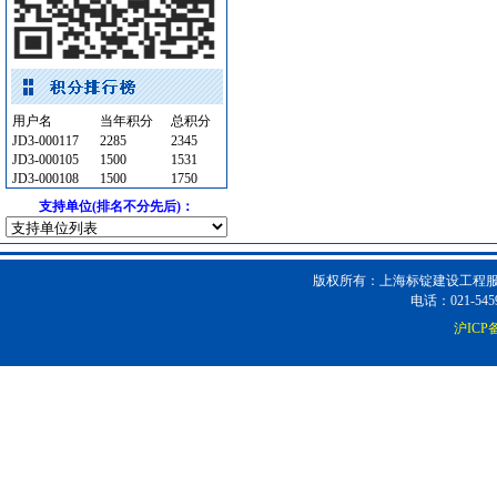
墙地面砖
[采购中]
铝扣版
[采购中]
阀门组件
[采购中]
油漆涂料
[采购中]
用户名
当年积分
总积分
胡桃木
[采购中]
JD3-000117
2285
2345
JD3-000105
1500
1531
吸顶灯
[采购中]
JD3-000108
1500
1750
防水防腐
[采购中]
支持单位(排名不分先后)：
管材管件
[采购中]
光源灯具
[采购中]
通信光缆
[采购中]
版权所有：上海标锭建设工程服务
外墙装饰
[采购中]
电话：021-5459
石材木材
[采购中]
沪ICP备
陶瓷制品
[采购中]
防雷接地
[采购中]
光源灯具
[采购中]
电气控制开关
[采购中]
外墙装饰
[采购中]
门窗玻璃
[采购中]