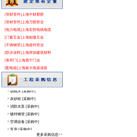
光源灯具
[采购中]
电气控制开关
[采购中]
[管材管件]上海中财塑胶
外墙装饰
[采购中]
[管材管件]上海万朗管业
门窗玻璃
[采购中]
[电力电缆]上海宏胜电线电缆
变频给水设备
[采购中]
[门窗五金]上海励傲五金
复合木地板
[采购中]
[不锈钢管]上海挺特管业
给排水阀门
[采购中]
[防水涂料]上海烨加建筑材料
消防火警
[采购中]
[卷帘门]上海惠宁门业
消防水泵接合器
[采购中]
[配电箱]上海振大电器成套
照明灯具
[采购中]
变压器
[采购中]
胡桃木
[采购中]
灰砂砖
[采购中]
消防水泵
[采购中]
镀锌钢管
[采购中]
空调设备
[采购中]
泵房
[采购中]
更多采购信息>>
二头隔栅射灯
[采购中]