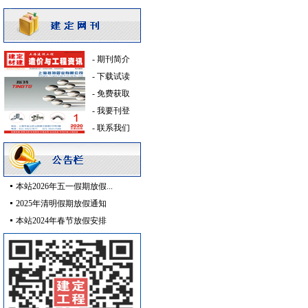
消火栓系统
[采购中]
简单装修
[采购中]
稳压泵
[采购中]
-
期刊简介
消防工程
[采购中]
-
下载试读
空调设备
[采购中]
-
免费获取
给排水管件
[采购中]
-
我要刊登
成品楼梯
[采购中]
-
联系我们
二头隔栅射灯
[采购中]
照明灯具
[采购中]
建筑材料
[采购中]
卫浴洁具
[采购中]
本站2026年五一假期放假...
仪器仪表
[采购中]
2025年清明假期放假通知
仪器仪表电线电缆
[采购中]
本站2024年春节放假安排
消防火警
[采购中]
高级地砖
[采购中]
外墙装饰
[采购中]
水泵
[采购中]
门窗玻璃
[采购中]