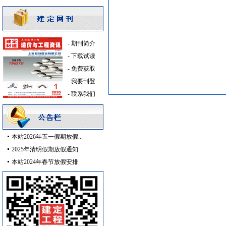
仿古砖
[采购中]
照明灯具
[采购中]
安全防范
[采购中]
-
期刊简介
加气混凝土砌块
[采购中]
-
下载试读
玻璃幕墙
[采购中]
-
免费获取
管材管件
[采购中]
-
我要刊登
防水防腐
[采购中]
-
联系我们
变配电
[采购中]
园林设施
[采购中]
给排水管件
[采购中]
防雷接地
[采购中]
本站2026年五一假期放假...
防静电地板
[采购中]
2025年清明假期放假通知
卫生洁具
[采购中]
本站2024年春节放假安排
灯盘
[采购中]
阀门组件室外排水
[采购中]
供水设备
[采购中]
管材管件
[采购中]
油漆涂料
[采购中]