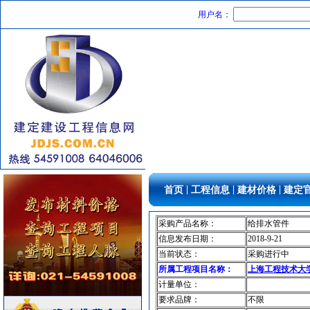
阀门组件室外排水
[采购中]
用户名：
供水设备
[采购中]
管材管件
[采购中]
油漆涂料
[采购中]
电气控制开关
[采购中]
铝合金系列推拉窗
[采购中]
光源灯具
[采购中]
开关插座
[采购中]
家具饰材
[采购中]
中央空调
[采购中]
阀门组件室外排水等
[采购中]
|
|
|
首页
工程信息
建材价格
建定
门窗玻璃
[采购中]
玻璃幕墙
[采购中]
采购产品名称：
给排水管件
钢结构
[采购中]
信息发布日期：
2018-9-21
防火隔热
[采购中]
当前状态：
采购进行中
玻璃幕墙
[采购中]
所属工程项目名称：
上海工程技术大
变配电
[采购中]
计量单位：
要求品牌：
不限
水泵
[采购中]