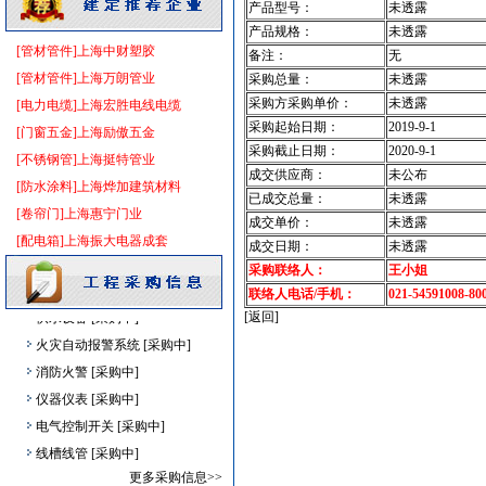
产品型号：
未透露
仪器仪表
[采购中]
产品规格：
未透露
仪器仪表电线电缆
[采购中]
[管材管件]上海中财塑胶
备注：
无
低压电器
[采购中]
[管材管件]上海万朗管业
采购总量：
未透露
油漆涂料
[采购中]
采购方采购单价：
未透露
[电力电缆]上海宏胜电线电缆
稳压泵
[采购中]
采购起始日期：
2019-9-1
[门窗五金]上海励傲五金
陶瓷制品
[采购中]
采购截止日期：
2020-9-1
[不锈钢管]上海挺特管业
成交供应商：
未公布
给排水阀门
[采购中]
[防水涂料]上海烨加建筑材料
已成交总量：
未透露
书桌家具景观绿化
[采购中]
[卷帘门]上海惠宁门业
成交单价：
未透露
钢管
[采购中]
[配电箱]上海振大电器成套
成交日期：
未透露
砂石
[采购中]
采购联络人：
王小姐
电线电缆
[采购中]
联络人电话/手机：
021-54591008-80
供水设备
[采购中]
[返回]
火灾自动报警系统
[采购中]
消防火警
[采购中]
仪器仪表
[采购中]
电气控制开关
[采购中]
线槽线管
[采购中]
胡桃木
[采购中]
更多采购信息>>