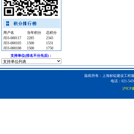
电气控制开关
[采购中]
铝合金系列推拉窗
[采购中]
光源灯具
[采购中]
开关插座
[采购中]
用户名
当年积分
总积分
家具饰材
[采购中]
JD3-000117
2285
2345
中央空调
[采购中]
JD3-000105
1500
1531
JD3-000108
1500
1750
阀门组件室外排水等
[采购中]
支持单位(排名不分先后)：
门窗玻璃
[采购中]
玻璃幕墙
[采购中]
钢结构
[采购中]
版权所有：上海标锭建设工程服务
防火隔热
[采购中]
电话：021-5459
玻璃幕墙
[采购中]
沪ICP备
变配电
[采购中]
水泵
[采购中]
仪器仪表
[采购中]
仪器仪表电线电缆
[采购中]
低压电器
[采购中]
油漆涂料
[采购中]