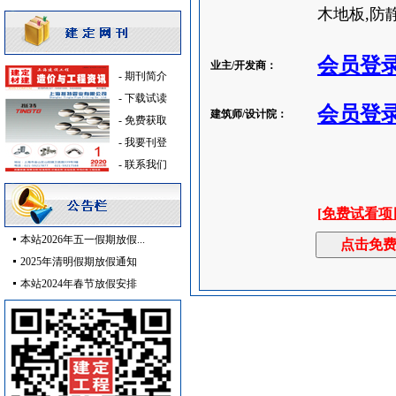
木地板,防静
保温隔音材料
[采购中]
仪器仪表
[采购中]
会员登
变配电
[采购中]
业主/开发商：
-
期刊简介
消防器材
[采购中]
-
下载试读
绿化苗木
[采购中]
会员登
建筑师/设计院：
-
免费获取
材耐磨砖
[采购中]
-
我要刊登
仪器仪表
[采购中]
-
联系我们
泵房
[采购中]
水泵房
[采购中]
[免费试看项
墙地面砖
[采购中]
本站2026年五一假期放假...
电气控制开关
[采购中]
2025年清明假期放假通知
安全防范
[采购中]
本站2024年春节放假安排
防雷接地
[采购中]
油漆涂料
[采购中]
仪器仪表
[采购中]
防水防腐
[采购中]
书桌家具景观绿化
[采购中]