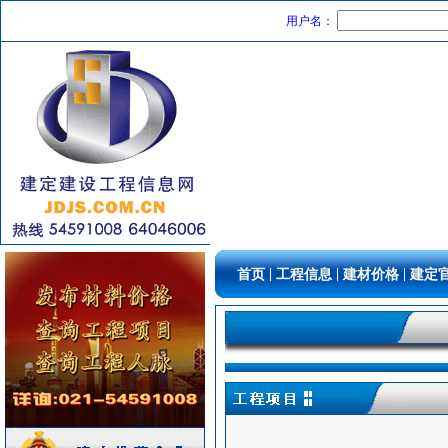
仪器仪表
[采购中]
用户名：
防水防腐
[采购中]
书桌家具景观绿化
[采购中]
装饰石材
[采购中]
油漆涂料
[采购中]
卫生洁具
[采购中]
中央空调
[采购中]
管材管件
[采购中]
玻璃幕墙
[采购中]
吸顶灯
[采购中]
吸顶灯
[采购中]
|
|
|
首页
工程信息
建材价格
建定
消防火警
[采购中]
外墙装饰
[采购中]
二头隔栅射灯
[采购中]
pvc-u排水管
[采购中]
成品楼梯
[采购中]
日光灯
[采购中]
管材管件
[采购中]