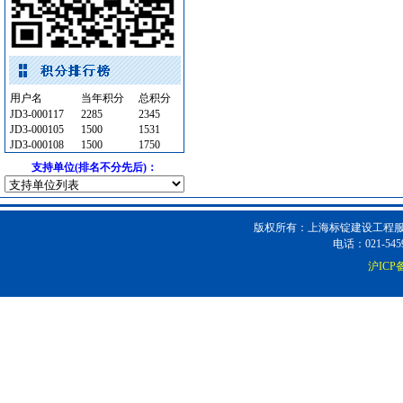
装饰石材
[采购中]
油漆涂料
[采购中]
卫生洁具
[采购中]
中央空调
[采购中]
管材管件
[采购中]
用户名
当年积分
总积分
玻璃幕墙
[采购中]
JD3-000117
2285
2345
JD3-000105
1500
1531
吸顶灯
[采购中]
JD3-000108
1500
1750
吸顶灯
[采购中]
支持单位(排名不分先后)：
消防火警
[采购中]
外墙装饰
[采购中]
二头隔栅射灯
[采购中]
版权所有：上海标锭建设工程服务
电话：021-5459
pvc-u排水管
[采购中]
沪ICP备
成品楼梯
[采购中]
日光灯
[采购中]
管材管件
[采购中]
消防水泵接合器
[采购中]
仪器仪表
[采购中]
8
[采购中]