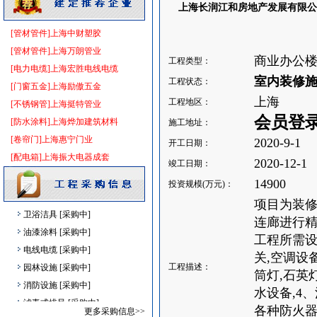
上海长润江和房地产发展有限公
消防水泵接合器
[采购中]
仪器仪表
[采购中]
[管材管件]上海中财塑胶
8
[采购中]
[管材管件]上海万朗管业
商业办公
工程类型：
阀门组件
[采购中]
[电力电缆]上海宏胜电线电缆
室内装修
工程状态：
电梯空调系统
[采购中]
[门窗五金]上海励傲五金
上海
工程地区：
消防器材
[采购中]
[不锈钢管]上海挺特管业
会员登
外墙装饰
[采购中]
[防水涂料]上海烨加建筑材料
施工地址：
墙地面砖
[采购中]
[卷帘门]上海惠宁门业
2020-9-1
开工日期：
门窗玻璃
[采购中]
[配电箱]上海振大电器成套
2020-12-1
竣工日期：
客梯
[采购中]
14900
投资规模(万元)：
室内给排水
[采购中]
项目为装修
卫浴洁具
[采购中]
连廊进行
油漆涂料
[采购中]
工程所需设
电线电缆
[采购中]
关,空调设
园林设施
[采购中]
工程描述：
筒灯,石英
消防设施
[采购中]
水设备,4
滤毒式排风
[采购中]
各种防火器
更多采购信息>>
低压电器
[采购中]