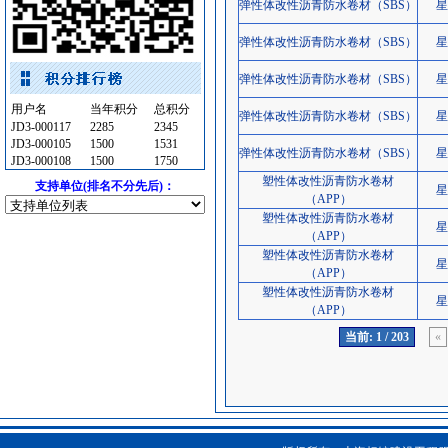
弹性体改性沥青防水卷材（SBS）
星
陶瓷制品
[采购中]
稳压泵
[采购中]
弹性体改性沥青防水卷材（SBS）
星
消防火警
[采购中]
弹性体改性沥青防水卷材（SBS）
星
消防水泵接合器
[采购中]
灯盘
[采购中]
用户名
当年积分
总积分
弹性体改性沥青防水卷材（SBS）
星
JD3-000117
2285
2345
石材木材
[采购中]
JD3-000105
1500
1531
弹性体改性沥青防水卷材（SBS）
星
电梯
[采购中]
JD3-000108
1500
1750
强弱电设施
[采购中]
塑性体改性沥青防水卷材
支持单位(排名不分先后)：
星
（APP）
管材管件
[采购中]
塑性体改性沥青防水卷材
星
开关插座
[采购中]
（APP）
塑性体改性沥青防水卷材
安全防范
[采购中]
星
（APP）
照明灯具
[采购中]
塑性体改性沥青防水卷材
星
防水防腐
[采购中]
（APP）
卫浴洁具
[采购中]
当前: 1 / 203
«
火灾自动报警系统
[采购中]
消防设施
[采购中]
电线电缆
[采购中]
石英灯
[采购中]