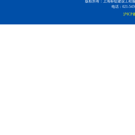
版权所有：上海标锭建设工程服务
石英灯
[采购中]
电话：021-5459
复合木地板
[采购中]
沪ICP备
玻璃幕墙
[采购中]
消防工程
[采购中]
光源灯具
[采购中]
卫生洁具
[采购中]
阀门组件
[采购中]
外墙装饰
[采购中]
供水设备
[采购中]
稳压泵
[采购中]
陶瓷制品洁净空调
[采购中]
灯盘
[采购中]
给排水管件
[采购中]
消防器材
[采购中]
消防水泵接合器
[采购中]
防雷接地
[采购中]
安全防范
[采购中]
仪器仪表
[采购中]