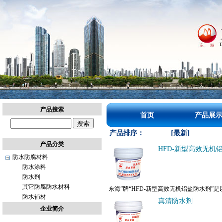
上
产品搜索
首页
产品展
海
建
产品排序：
[最新]
定
产品分类
建
HFD-新型高效无机
防水防腐材料
设
防水涂料
工
防水剂
程
其它防腐防水材料
信
东海”牌“HFD-新型高效无机铝盐防水剂
防水辅材
息
用，在砂浆凝结硬化的过程中，生成复盐，起
真清防水剂
网
企业简介