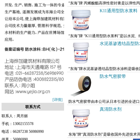
“东海”牌 丙烯酸酯高弹性密封膏是以弹
成。本品粘度低，呈膏状，无溶剂污染，无毒
K11通用型防水浆料
“东海”牌 “K11通用型防水浆料”是以
良好，防水效果较为突出，是一种环保型防水
水泥基渗透结晶型防
“东海”牌水泥基渗透结晶型防水涂料是吸
土百分之一百的相溶，是一种专门应用于混凝
防水气密胶带
[详情]
防水气密胶带由本公司从日本引进的全进口
联系方式
的耐久防水效果。防水气密胶带能有效解决漏
真清防水剂
联系人：
周月丽
手机：
13002155578
电话：
66287238 56986990
东海”牌“真清防水剂”是吸收国外先进技
传真：
56986990