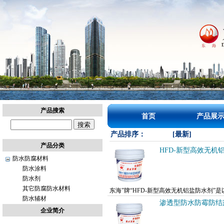
上
产品搜索
首页
产品展
海
建
产品排序：
[最新]
定
产品分类
建
HFD-新型高效无机
防水防腐材料
设
防水涂料
工
防水剂
程
其它防腐防水材料
信
东海”牌“HFD-新型高效无机铝盐防水剂
防水辅材
息
用，在砂浆凝结硬化的过程中，生成复盐，起
渗透型防水防霉防结
网
企业简介