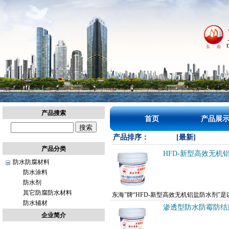
上
产品搜索
首页
产品展
海
建
产品排序：
[最新]
定
产品分类
建
HFD-新型高效无机
防水防腐材料
设
防水涂料
工
防水剂
程
其它防腐防水材料
信
东海”牌“HFD-新型高效无机铝盐防水剂
防水辅材
息
用，在砂浆凝结硬化的过程中，生成复盐，起
渗透型防水防霉防结
网
企业简介