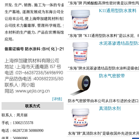
“东海”牌 丙烯酸酯高弹性密封膏是以弹
成。本品粘度低，呈膏状，无溶剂污染，无毒
K11通用型防水浆料
“东海”牌 “K11通用型防水浆料”是以
良好，防水效果较为突出，是一种环保型防水
水泥基渗透结晶型防
“东海”牌水泥基渗透结晶型防水涂料是吸
土百分之一百的相溶，是一种专门应用于混凝
防水气密胶带
[详情]
防水气密胶带由本公司从日本引进的全进口
联系方式
的耐久防水效果。防水气密胶带能有效解决漏
真清防水剂
联系人：
周月丽
手机：
13002155578
电话：
66287238 56986990
东海”牌“真清防水剂”是吸收国外先进技
传真：
56986990