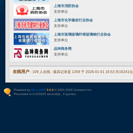
上海市消防协会
支持单位
上海市化学建材行业协会
支持单位
上海市玻璃玻璃纤维玻璃钢行业协会
支持单位
品珅商务网
支持单位
在线用户
-
109
人在线 - 最高记录是
1359
于
2026-01-01 16:53
共
16241
位
Powered by
Discuz!NT
3.0.0
© 2001-2026
Comsenz Inc
.
Processed in 0.015625 second(s) , 4 queries.