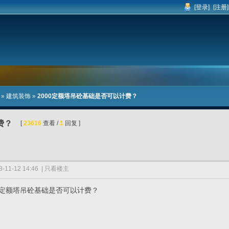
[登录]
[注册]
»
建筑装饰
»
2000定额塔吊砼基础是否可以计费？
费？
[
23616
查看 /
1
回复 ]
-11-12 14:46
|
只看楼主
00定额塔吊砼基础是否可以计费？