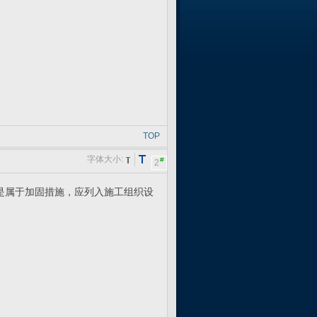
TOP
字体大小:
#
2
是属于加固措施，应列入施工组织设