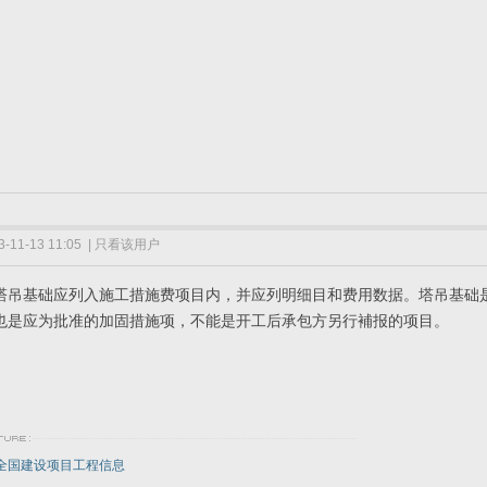
-11-13 11:05
|
只看该用户
塔吊基础应列入施工措施费项目内，并应列明细目和费用数据。塔吊基础
也是应为批准的加固措施项，不能是开工后承包方另行補报的项目。
全国建设项目工程信息